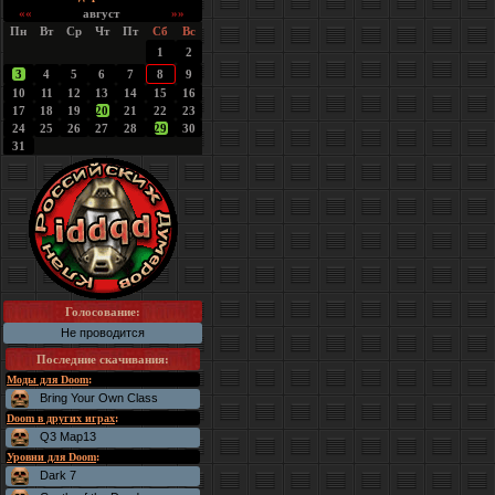
««
август
»»
Пн
Вт
Ср
Чт
Пт
Сб
Вс
1
2
3
4
5
6
7
8
9
10
11
12
13
14
15
16
17
18
19
20
21
22
23
24
25
26
27
28
29
30
31
Голосование:
Не проводится
Последние скачивания
:
Моды для Doom
:
Bring Your Own Class
Doom в других играх
:
Q3 Map13
Уровни для Doom
:
Dark 7