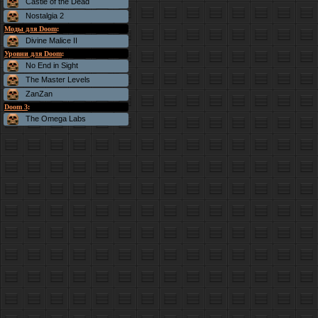
Castle of the Dead
Nostalgia 2
Моды для Doom
:
Divine Malice II
Уровни для Doom
:
No End in Sight
The Master Levels
ZanZan
Doom 3
:
The Omega Labs