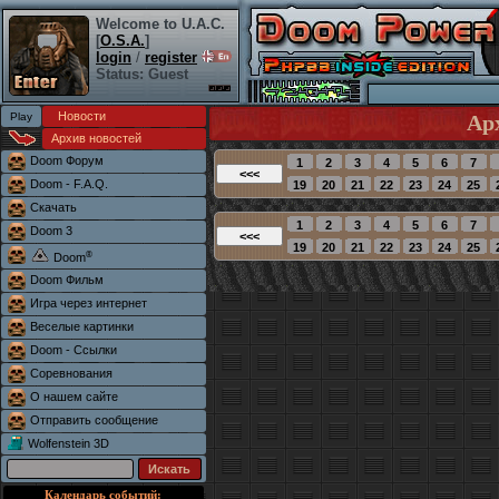
Welcome to U.A.C.
[
O.S.A.
]
login
/
register
Status: Guest
Новости
Ар
Архив новостей
Doom Форум
Doom - F.A.Q.
Скачать
Doom 3
®
Doom
Doom Фильм
Игра через интернет
Веселые картинки
Doom - Ссылки
Соревнования
О нашем сайте
Отправить сообщение
Wolfenstein 3D
Календарь событий: