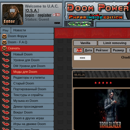
Welcome to U.A.C.
[
O.S.A.
]
login
/
register
Status: Guest
Новости
Doom Форум
Doom - F.A.Q.
Vanilla
Limit removing
Скачать
А-я
Дата
Рейтинг
Размер
Новый Doom
Отоб
Уровни для Doom
DM Уровни для Doom
Моды для Doom
08.05.26
Редакторы и утилиты
Старый Doom
Портированный Doom
Текстуры и спрайты
Музыка из Doom
Демки прохождения
Вокруг Doom
Doom в других играх
Игры на движке Doom
Тексты про Doom