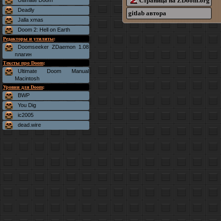
Страница на ZDoom.org
Ultimate Doom
Deadly
gitlab автора
Jalla xmas
Doom 2: Hell on Earth
Редакторы и утилиты
:
Doomseeker ZDaemon 1.08
плагин
Тексты про Doom
:
Ultimate Doom Manual
Macintosh
Уровни для Doom
:
BWP
You Dig
ic2005
dead.wire