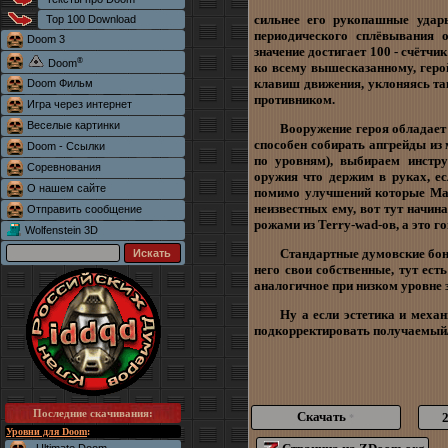
сильнее его рукопашные удары
Top 100 Download
периодического сплёвывания о
Doom 3
значение достигает 100 - счётч
®
Doom
ко всему вышесказанному, геро
клавиш движения, уклоняясь та
Doom Фильм
противником.
Игра через интернет
Веселые картинки
Вооружение героя обладает
способен собирать апгрейды из 
Doom - Ссылки
по уровням), выбираем инстру
Соревнования
оружия что держим в руках, ес
О нашем сайте
помимо улучшений которые Мал
неизвестных ему, вот тут начи
Отправить сообщение
рожами из Terry-wad-ов, а это г
Wolfenstein 3D
Стандартные думовские бон
него свои собственные, тут ес
аналогичное при низком уровне з
Ну а если эстетика и механ
подкорректировать получаемый/
Последние скачивания
:
Скачать
*
Уровни для Doom
: