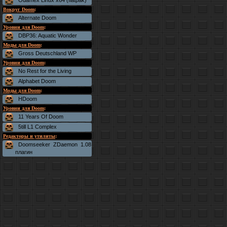
Odamex Linux x64 (flatpak)
Вокруг Doom
:
Alternate Doom
Уровни для Doom
:
DBP36: Aquatic Wonder
Моды для Doom
:
Gross Deutschland WP
Уровни для Doom
:
No Rest for the Living
Alphabet Doom
Моды для Doom
:
HDoom
Уровни для Doom
:
11 Years Of Doom
5till L1 Complex
Редакторы и утилиты
:
Doomseeker ZDaemon 1.08
плагин