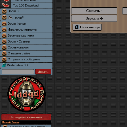
Top 100 Download
Скачать
Doom 3
*
®
Зеркала
Doom
Doom Фильм
Сайт автора
Игра через интернет
Веселые картинки
Doom - Ссылки
Соревнования
О нашем сайте
Отправить сообщение
Wolfenstein 3D
Последние скачивания
:
Новый Doom
: