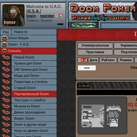
Welcome to U.A.C.
[
O.S.A.
]
login
/
register
Status: Guest
Новости
Doom Форум
Doom - F.A.Q.
Универсальные
Карманн
Скачать
Приставки
Портатив
Новый Doom
А-я
Дата
Рейтинг
Размер
Уровни для Doom
Ото
DM Уровни для Doom
Моды для Doom
Редакторы и утилиты
25.06.08
Старый Doom
Портированный Doom
Текстуры и спрайты
01.
Музыка из Doom
клас
Демки прохождения
Вокруг Doom
Doom в других играх
Игры на движке Doom
Тексты про Doom