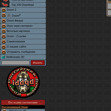
Top 100 Download
Doom 3
®
Doom
Doom Фильм
Игра через интернет
Веселые картинки
Doom - Ссылки
Соревнования
О нашем сайте
Отправить сообщение
Wolfenstein 3D
Последние скачивания
:
Портированный Doom
: