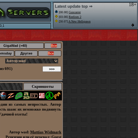
18+
Latest update top ⇒
[08.08]
Guncaster
[03.08]
Reelism 2
[30.07]
A New Hellspawn
0,1
GigaWad (>40)
Все
omsday
Другие
Все
из 691)
Скриншоты
один из самых непростых. Автор
 есть шанс их немножко подвинуть
 Удачной охоты!
Автор wad:
Mattias Widmark
Рецензия или её перевод:
Guest