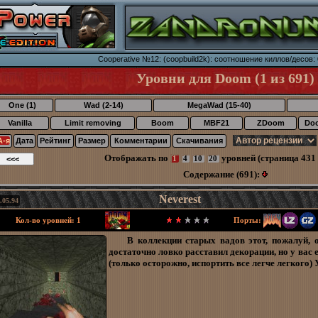
Cooperative №12: (coopbuild2k): соотношение киллов/десов: 
Уровни для Doom (1 из 691)
One (1)
Wad (2-14)
MegaWad (15-40)
Vanilla
Limit removing
Boom
MBF21
ZDoom
Do
А-я
Дата
Рейтинг
Размер
Комментарии
Скачивания
Отображать по
уровней (страница 431 
1
4
10
20
Содержание (691):
Neverest
.05.94
Кол-во уровней: 1
Порты:
В коллекции старых вадов этот, пожалуй, 
достаточно ловко расставил декорации, но у вас
(только осторожно, испортить все легче легкого)