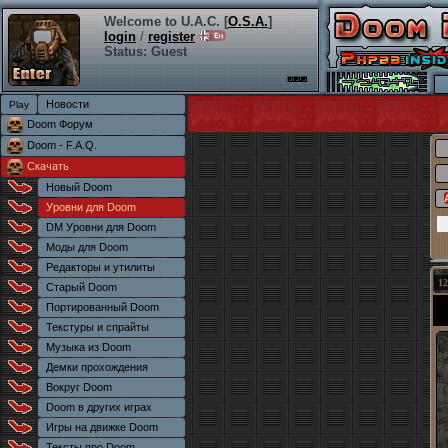
Welcome to U.A.C. [
O.S.A.
]
login
/
register
Status: Guest
Новости
Doom Форум
Doom - F.A.Q.
Скачать
Новый Doom
Уровни для Doom
DM Уровни для Doom
Моды для Doom
Редакторы и утилиты
12
Старый Doom
Портированный Doom
Текстуры и спрайты
Музыка из Doom
Демки прохождения
Вокруг Doom
Doom в других играх
Игры на движке Doom
Тексты про Doom