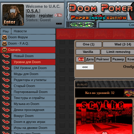
Welcome to U.A.C.
[
O.S.A.
]
login
/
register
Status: Guest
Coo
Новости
Doom Форум
Doom - F.A.Q.
One (1)
Wad (2-14)
Скачать
Vanilla
Limit removing
Новый Doom
А-я
Дата
Рейтинг
Размер
Ком
Уровни для Doom
Отоб
DM Уровни для Doom
Моды для Doom
Редакторы и утилиты
10.04.03
Старый Doom
Портированный Doom
Кол-во уровней: 32
Текстуры и спрайты
Музыка из Doom
Демки прохождения
Вокруг Doom
Doom в других играх
Игры на движке Doom
Тексты про Doom