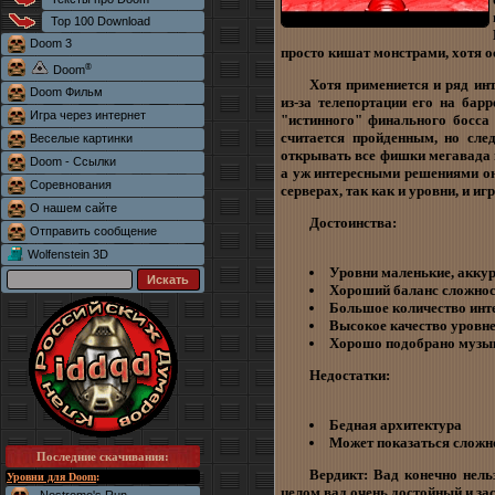
Top 100 Download
Doom 3
просто кишат монстрами, хотя о
®
Doom
Хотя примениется и ряд инт
Doom Фильм
из-за телепортации его на ба
Игра через интернет
"истинного" финального босса 
считается пройденным, но сле
Веселые картинки
открывать все фишки мегавада в
Doom - Ссылки
а уж интересными решениями он 
Соревнования
серверах, так как и уровни, и иг
О нашем сайте
Достоинства:
Отправить сообщение
Wolfenstein 3D
Уровни маленькие, акку
Хороший баланс сложнос
Большое количество инт
Высокое качество уровн
Хорошо подобрано музы
Недостатки:
Бедная архитектура
Может показаться сложн
Последние скачивания
:
Вердикт: Вад конечно нельз
Уровни для Doom
:
целом вад очень достойный и за