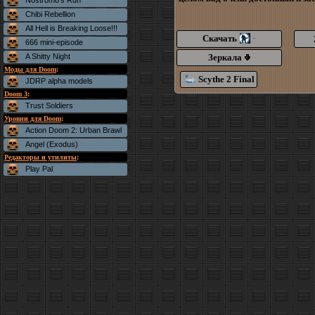
Nostromo's Run
Chibi Rebellion
All Hell is Breaking Loose!!!
Скачать
*
666 mini-episode
A Shitty Night
Зеркала
Моды для Doom
:
Scythe 2 Final
JDRP alpha models
Doom 3
:
Trust Soldiers
Уровни для Doom
:
Action Doom 2: Urban Brawl
Angel (Exodus)
Редакторы и утилиты
:
Play Pal