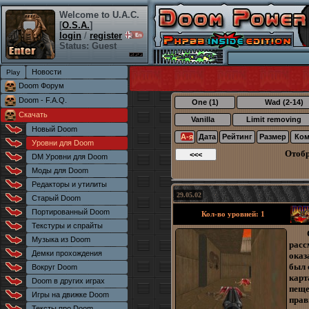
Welcome to U.A.C.
[
O.S.A.
]
login
/
register
Status: Guest
Новости
Doom Форум
Doom - F.A.Q.
One (1)
Wad (2-14)
Скачать
Vanilla
Limit removing
Новый Doom
А-я
Дата
Рейтинг
Размер
Ком
Уровни для Doom
Отоб
DM Уровни для Doom
Моды для Doom
Редакторы и утилиты
29.05.02
Старый Doom
Портированный Doom
Кол-во уровней: 1
Текстуры и спрайты
Музыка из Doom
расс
Демки прохождения
оказ
был 
Вокруг Doom
карт
Doom в других играх
пеще
Игры на движке Doom
прав
Тексты про Doom