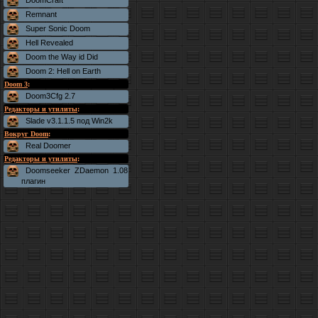
DoomCraft
Remnant
Super Sonic Doom
Hell Revealed
Doom the Way id Did
Doom 2: Hell on Earth
Doom 3
:
Doom3Cfg 2.7
Редакторы и утилиты
:
Slade v3.1.1.5 под Win2k
Вокруг Doom
:
Real Doomer
Редакторы и утилиты
:
Doomseeker ZDaemon 1.08
плагин