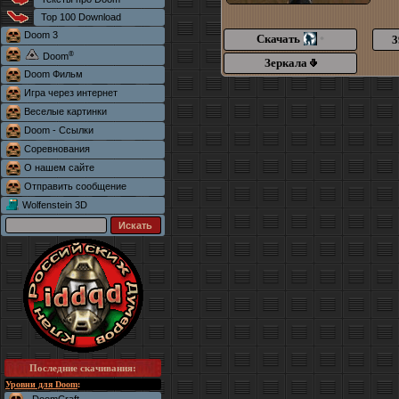
Top 100 Download
Doom 3
Скачать
3
*
®
Doom
Зеркала
Doom Фильм
Игра через интернет
Веселые картинки
Doom - Ссылки
Соревнования
О нашем сайте
Отправить сообщение
Wolfenstein 3D
Последние скачивания
:
Уровни для Doom
: