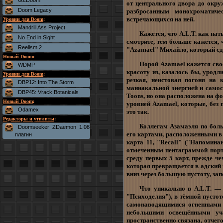
GZDoom
от центрального двора до окру
Doom Legacy
разбросанным монохроматиче
встречающихся на ней.
Уровни для Doom
:
Mandrill Ass Project
Кажется, что A.L.T. как нат
No End in Sight
смотрите, тем больше кажется, 
Reelism 2
"Azamael" Михайло, который сде
Новый Doom
:
Порой Azamael кажется св
WDMP
красоту из, казалось бы, урод
Уровни для Doom
:
резкая, неистовая погоня на 
DBP12: Into The Storm
маниакальной энергией и самос
DBP45: Vrack Botanicals
Toons, но она расположена на ф
Новый Doom
:
уровней Azamael, которые, без 
Odamex
это так.
Редакторы и утилиты
:
Коллегам Азамаэля по боль
Doomseeker ZDaemon 1.08
его картами, расположенными в
плагин
карта 11, "Recall" ("Напомина
отмеченным пентаграммой порт
среду первых 5 карт, прежде ч
которая превращается в адский 
вниз через большую пустоту, за
Что уникально в A.L.T. —
"Психоделия"), в тёмной пусто
самонаводящимися огненными 
небольшими освещёнными уча
пространственно связана, отчег