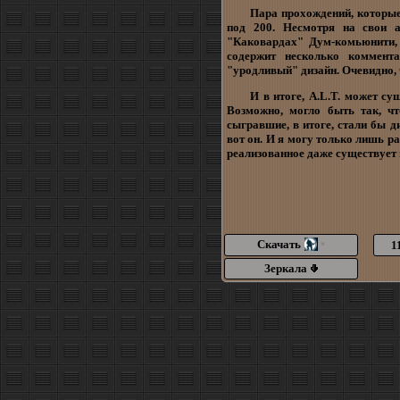
Пара прохождений, которые
под 200. Несмотря на свои 
"Каковардах" Дум-комьюнити, 
содержит несколько коммент
"уродливый" дизайн. Очевидно, ч
И в итоге, A.L.T. может с
Возможно, могло быть так, ч
сыгравшие, в итоге, стали бы ди
вот он. И я могу только лишь р
реализованное даже существует в
Скачать
1
*
Зеркала