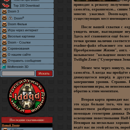
приводит к резкому получению
Top 100 Download
самолёта, охраняемую... синим 
Doom 3
многих ужасных Doom-карт,
®
существующих мест имеющиеся 
Doom
Doom Фильм
После вашей схватки с ох
Игра через интернет
увидеть некие, выглядящие не
Здесь всё становится ещё более
Веселые картинки
точки зрения наличия соответс
Doom - Ссылки
readme-файл объясняет это как
Соревнования
Преобразование Жизни", англ. -
называемое "кольцевое повест
О нашем сайте
Twilight Zone ("Сумеречная Зон
Отправить сообщение
Wolfenstein 3D
Менее чем через минуту, 
самолёта. А когда вы пройдёте 
движущегося вперёд в другую
завершения уровня. Странно. 
протяжении игры, но невозможно
обратно к этим моментам.
Вторая карта приводит ва
это куда больше того, что в
множеством разбросанных кус
помощью геометрии движка Doo
освещения повествования Half-L
Последние скачивания
:
Невзирая на несколько хорошо 
Новый Doom
:
ведёт вас по этой области, пор