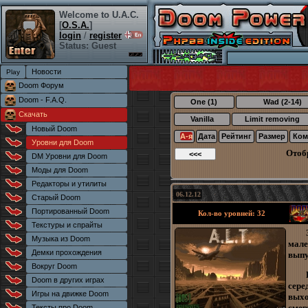
Welcome to U.A.C.
[
O.S.A.
]
login
/
register
Status: Guest
Новости
Doom Форум
Doom - F.A.Q.
One (1)
Wad (2-14)
Скачать
Vanilla
Limit removing
Новый Doom
А-я
Дата
Рейтинг
Размер
Ком
Уровни для Doom
Отоб
DM Уровни для Doom
Моды для Doom
Редакторы и утилиты
06.12.12
Старый Doom
Портированный Doom
Кол-во уровней: 32
Текстуры и спрайты
Музыка из Doom
мал
Демки прохождения
выпу
Вокруг Doom
Doom в других играх
сере
Игры на движке Doom
выхо
смер
Тексты про Doom