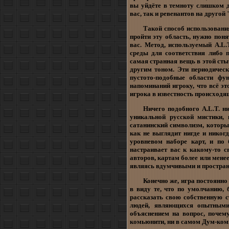
вы уйдёте в темноту слишком д
вас, так и ревенантов на другой 
Такой способ использовани
пройти эту область, нужно поня
вас. Метод, используемый A.L.
среды для соответствия либо п
самая странная вещь в этой сты
другим тоном. Эти периодичес
пустото-подобные области фу
напоминаний игроку, что всё эт
игрока в известность происходящ
Ничего подобного A.L.T. н
уникальной русской мистики, 
сатанинский символизм, которы
как не выглядит нигде и никог
уровневом наборе карт, и по 
настраивает вас к какому-то с
авторов, картам более или менее
являясь вдумчивыми и простра
Конечно же, игра постоянно
в виду те, что по умолчанию, 
рассказать свою собственную 
людей, являющихся опытными 
объяснением на вопрос, почему
комьюнити, ни в самом Дум-ком