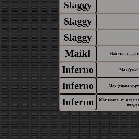
Slaggy
Slaggy
Slaggy
Maikl
Max (так сказат
Inferno
Max (уже б
Inferno
Max (снова крути
Inferno
Max (зачем-то в само
вокруг