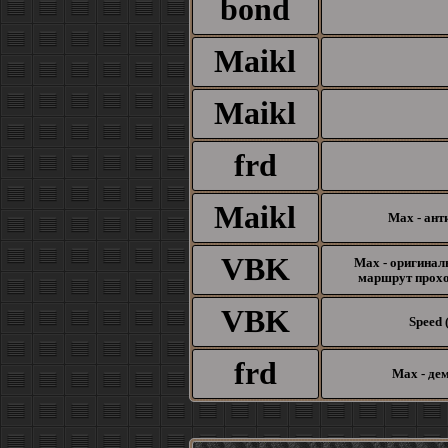
bond
Maikl
Maikl
frd
Maikl
Max - ант
VBK
Max - оригина
маршрут прохо
VBK
Speed 
frd
Max - дем