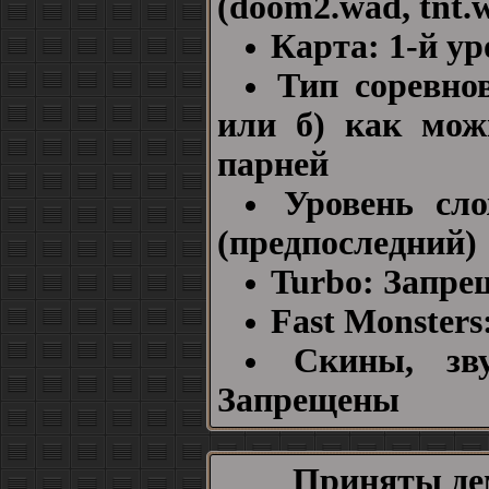
(doom2.wad, tnt.w
Карта: 1-й у
Тип соревно
или б) как мож
парней
Уровень сло
(предпоследний)
Turbo: Запре
Fast Monster
Скины, зв
Запрещены
Приняты де