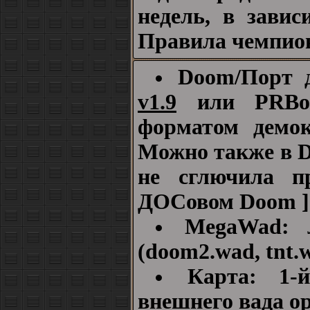
недель, в завис
Правила чемпио
Doom/Порт 
v1.9
или PRBoo
форматом демок
Можно также в D
не сглючила п
ДОСовом Doom ]
MegaWad: 
(doom2.wad, tnt.w
Карта: 1-
внешнего вада
o