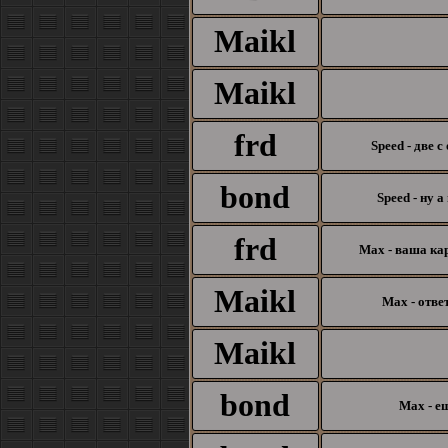
Maikl
Maikl
frd
Speed - две 
bond
Speed - ну а
frd
Max - ваша кар
Maikl
Max - отве
Maikl
bond
Max - ещ