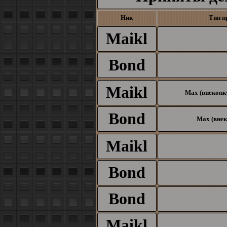
Ник
Тип п
Maikl
Bond
Maikl
Max (внеконку
Bond
Max (внек
Maikl
Bond
Bond
Maikl