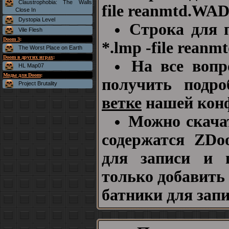
Claustrophobia: The Walls
file reanmtd.WAD 
Close In
Dystopia Level
Строка для 
Vile Flesh
Doom 3
:
*.lmp -file reanm
The Worst Place on Earth
Doom в других играх
:
На все вопр
HL Map07
Моды для Doom
:
получить подр
Project Brutality
ветке
нашей кон
Можно скач
содержатся ZDo
для записи и 
только добавить
батники для запи