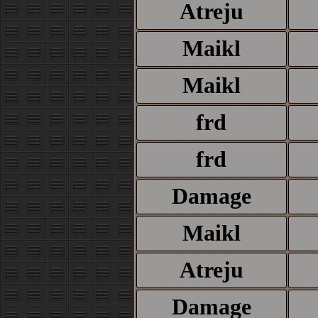
Atreju
Maikl
Maikl
frd
frd
Damage
Maikl
Atreju
Damage