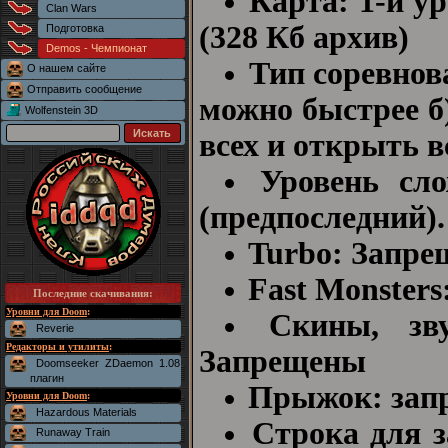
Карта: 1-й у
Clan Wars
(328 Кб архив)
Подготовка
Demos - Чемпионат
Тип соревнова
О нашем сайте
Отправить сообщение
можно быстрее б)
Wolfenstein 3D
всех и открыть в
Уровень сло
(предпоследний).
Turbo: Запре
Fast Monster
Последние скачивания
:
Уровни для Doom
:
Скины, зв
Reverie
Редакторы и утилиты
:
Запрещены
Doomseeker ZDaemon 1.08
плагин
Прыжок: зап
Уровни для Doom
:
Hazardous Materials
Строка для з
Runaway Train