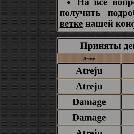
На все вопр
получить подр
ветке
нашей кон
Приняты де
Думер
Atreju
Atreju
Damage
Damage
Atreju