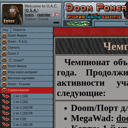
Welcome to U.A.C.
[
O.S.A.
]
login
/
register
Status: Guest
C
Новости
Doom Форум
Doom - F.A.Q.
Чемп
Скачать
Doom 3
Чемпионат объ
®
Doom
Doom Фильм
года. Продолж
Игра через интернет
Веселые картинки
активности уч
Doom - Ссылки
следующие:
Соревнования
1 on 1 [16]
1 on 1 [32]
Doom/Порт дл
1 on 1 [16] DE
1 on 1 [32] DE
MegaWad:
do
2 on 2 [8]
2 on 2 [16] DE