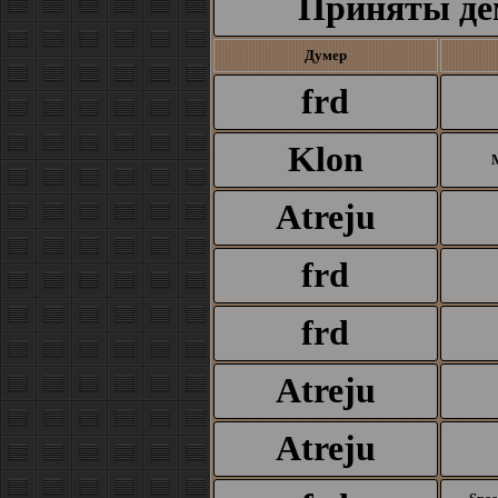
Приняты де
Думер
frd
Klon
Atreju
frd
frd
Atreju
Atreju