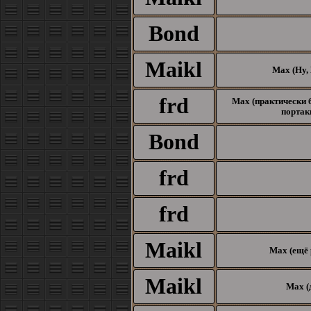
Bond
Maikl
Max (Ну, 
frd
Max (практически б
портаки
Bond
frd
frd
Maikl
Max (ещё 
Maikl
Max (