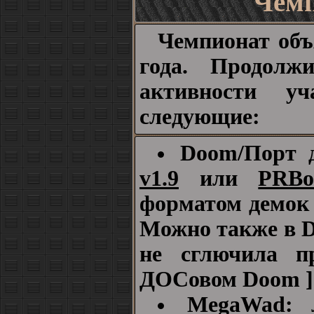
Чемп
Чемпионат объ
года. Продолж
активности уч
следующие:
Doom/Порт 
v1.9
или
PRB
форматом демок в
Можно также в D
не сглючила п
ДОСовом Doom ]
MegaWad: 