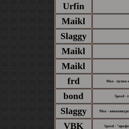
Urfin
Maikl
Slaggy
Maikl
Maikl
frd
Max - пупок 
bond
Speed - 
Slaggy
Max - внеконкурс
VBK
Speed - "проф