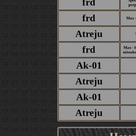
frd
Spee
prep
frd
Max -
Atreju
frd
Max - b
mistake
Ak-01
Atreju
Ak-01
Atreju