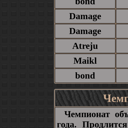
bond
Damage
Damage
Atreju
Maikl
bond
Чемп
Чемпионат об
года. Продлитс