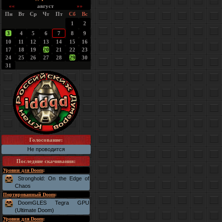
««
август
»»
Пн
Вт
Ср
Чт
Пт
Сб
Вс
1
2
3
4
5
6
7
8
9
10
11
12
13
14
15
16
17
18
19
20
21
22
23
24
25
26
27
28
29
30
31
Голосование:
Не проводится
Последние скачивания
:
Уровни для Doom
:
Stronghold: On the Edge of
Chaos
Портированный Doom
:
DoomGLES Tegra GPU
(Ultimate Doom)
Уровни для Doom
: