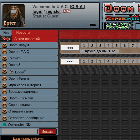
Welcome to U.A.C. [
O.S.A.
]
login
/
register
Status: Guest
Новости
Архив новостей
Doom Форум
Doom - F.A.Q.
Скачать
Doom 3
®
Doom
Doom Фильм
Игра через интернет
Веселые картинки
Doom - Ссылки
Соревнования
О нашем сайте
Отправить сообщение
Wolfenstein 3D
Календарь событий: