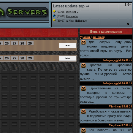
18+
Latest update top ⇒
[03.08]
Reelism 2
[03.08]
Guncaster
[30.07]
A New Hellspawn
Новые комментарии
:
Уровни для Doom
:
Для острых ощущений
можно подсветку делать
постановкой игры на паузу... Без
всяки...
hahajwrjegghh
06.08.26
Простая, но красивая
карта. По качеству заметно
лучше MIEM-уровней. Автор
дразнит...
hahajwrjegghh
06.08.26
Единственный из тысяч,
наверно, в котором я
проходил уровни по три-четыре
раза ср...
Vinylhead
05.08.26
Разобрался - оказывается,
я подключил сразу оба вада:
основной и бонусный, и вмес...
Vinylhead
02.08.26
Как попасть на 30, не