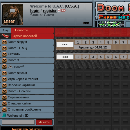
Welcome to U.A.C. [
O.S.A.
]
login
/
register
Status: Guest
Новости
Архив новостей
Doom Форум
Doom - F.A.Q.
Скачать
Doom 3
®
Doom
Doom Фильм
Игра через интернет
Веселые картинки
Doom - Ссылки
Соревнования
О нашем сайте
Отправить сообщение
Wolfenstein 3D
Календарь событий: