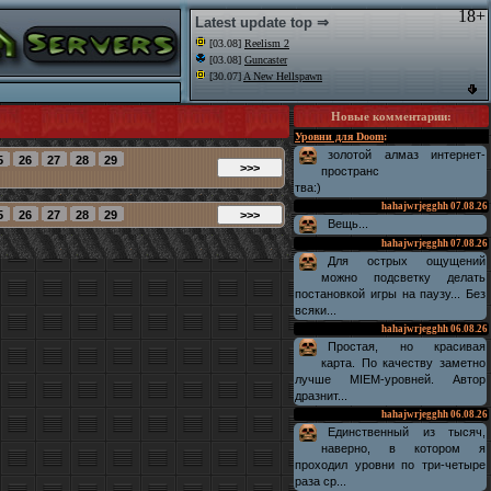
18+
Latest update top ⇒
[03.08]
Reelism 2
[03.08]
Guncaster
[30.07]
A New Hellspawn
Новые комментарии
:
Уровни для Doom
:
золотой алмаз интернет-
пространс
тва:)
hahajwrjegghh
07.08.26
Вещь...
hahajwrjegghh
07.08.26
Для острых ощущений
можно подсветку делать
постановкой игры на паузу... Без
всяки...
hahajwrjegghh
06.08.26
Простая, но красивая
карта. По качеству заметно
лучше MIEM-уровней. Автор
дразнит...
hahajwrjegghh
06.08.26
Единственный из тысяч,
наверно, в котором я
проходил уровни по три-четыре
раза ср...