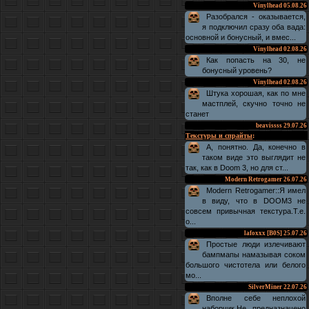
Vinylhead
05.08.26
Разобрался - оказывается,
я подключил сразу оба вада:
основной и бонусный, и вмес...
Vinylhead
02.08.26
Как попасть на 30, не
бонусный уровень?
Vinylhead
02.08.26
Штука хорошая, как по мне
мастплей, скучно точно не
станет
beavissss
29.07.26
Текстуры и спрайты
:
А, понятно. Да, конечно в
таком виде это выглядит не
так, как в Doom 3, но для ст...
Modern Retrogamer
26.07.26
Modern Retrogamer::Я имел
в виду, что в DOOM3 не
совсем привычная текстура.Т.е.
о...
lafoxxx [B0S]
25.07.26
Простые люди излечивают
бампмапы намазывая соком
большого чистотела или белого
мо...
SilverMiner
22.07.26
Вполне себе неплохой
наборчик.Не предназначено