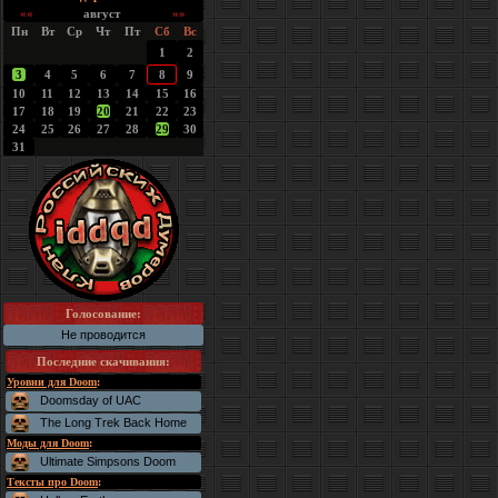
««
август
»»
Пн
Вт
Ср
Чт
Пт
Сб
Вс
1
2
3
4
5
6
7
8
9
10
11
12
13
14
15
16
17
18
19
20
21
22
23
24
25
26
27
28
29
30
31
Голосование:
Не проводится
Последние скачивания
:
Уровни для Doom
:
Doomsday of UAC
The Long Trek Back Home
Моды для Doom
:
Ultimate Simpsons Doom
Тексты про Doom
: