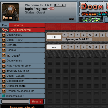
Welcome to U.A.C. [
O.S.A.
]
login
/
register
Status: Guest
Новости
Архив новостей
Doom Форум
Doom - F.A.Q.
Скачать
Doom 3
®
Doom
Doom Фильм
Игра через интернет
Веселые картинки
Doom - Ссылки
Соревнования
О нашем сайте
Отправить сообщение
Wolfenstein 3D
Календарь событий: