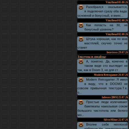
Vinylhead
05.08.26
Разобрался - оказывается,
я подключил сразу оба вада:
основной и бонусный, и вмес...
Vinylhead
02.08.26
Как попасть на 30, не
бонусный уровень?
Vinylhead
02.08.26
Штука хорошая, как по мне
мастплей, скучно точно не
станет
beavissss
29.07.26
Текстуры и спрайты
:
А, понятно. Да, конечно в
таком виде это выглядит не
так, как в Doom 3, но для ст...
Modern Retrogamer
26.07.26
Modern Retrogamer::Я имел
в виду, что в DOOM3 не
совсем привычная текстура.Т.е.
о...
lafoxxx [B0S]
25.07.26
Простые люди излечивают
бампмапы намазывая соком
большого чистотела или белого
мо...
SilverMiner
22.07.26
Вполне себе неплохой
наборчик.Не предназначено