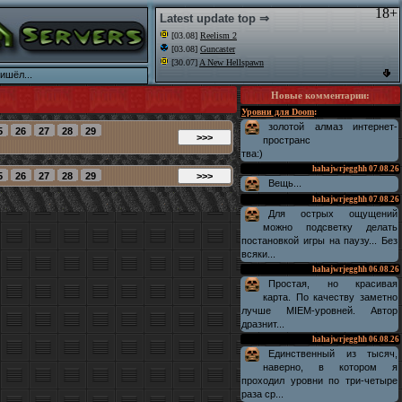
18+
Latest update top ⇒
[03.08]
Reelism 2
[03.08]
Guncaster
[30.07]
A New Hellspawn
ишёл...
Новые комментарии
:
Уровни для Doom
:
золотой алмаз интернет-
пространс
тва:)
hahajwrjegghh
07.08.26
Вещь...
hahajwrjegghh
07.08.26
Для острых ощущений
можно подсветку делать
постановкой игры на паузу... Без
всяки...
hahajwrjegghh
06.08.26
Простая, но красивая
карта. По качеству заметно
лучше MIEM-уровней. Автор
дразнит...
hahajwrjegghh
06.08.26
Единственный из тысяч,
наверно, в котором я
проходил уровни по три-четыре
раза ср...