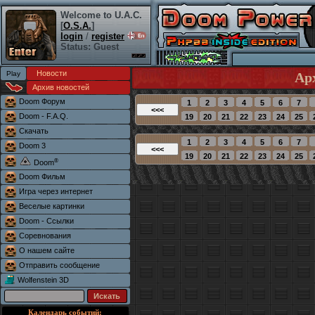
Welcome to U.A.C.
[
O.S.A.
]
login
/
register
Status: Guest
Новости
Ар
Архив новостей
Doom Форум
Doom - F.A.Q.
Скачать
Doom 3
®
Doom
Doom Фильм
Игра через интернет
Веселые картинки
Doom - Ссылки
Соревнования
О нашем сайте
Отправить сообщение
Wolfenstein 3D
Календарь событий: