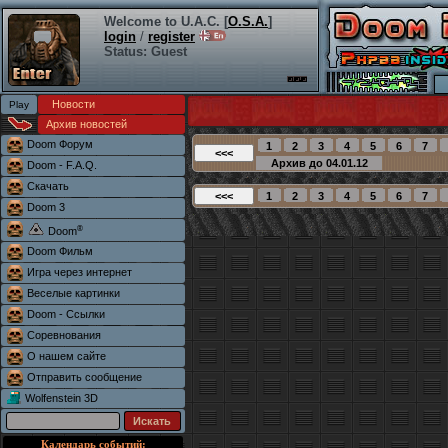
Welcome to U.A.C. [
O.S.A.
]
login
/
register
Status: Guest
Новости
Архив новостей
Doom Форум
Doom - F.A.Q.
Скачать
Doom 3
®
Doom
Doom Фильм
Игра через интернет
Веселые картинки
Doom - Ссылки
Соревнования
О нашем сайте
Отправить сообщение
Wolfenstein 3D
Календарь событий: