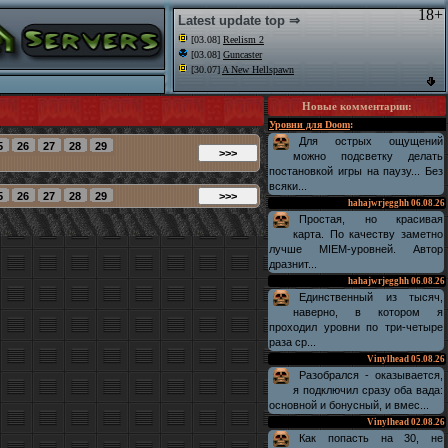
18+
Latest update top ⇒
[03.08]
Reelism 2
[03.08]
Guncaster
[30.07]
A New Hellspawn
Новые комментарии
:
Уровни для Doom
:
Для острых ощущений
можно подсветку делать
постановкой игры на паузу... Без
всяки...
hahajwrjegghh
06.08.26
Простая, но красивая
карта. По качеству заметно
лучше MIEM-уровней. Автор
дразнит...
hahajwrjegghh
06.08.26
Единственный из тысяч,
наверно, в котором я
проходил уровни по три-четыре
раза ср...
Vinylhead
05.08.26
Разобрался - оказывается,
я подключил сразу оба вада:
основной и бонусный, и вмес...
Vinylhead
02.08.26
Как попасть на 30, не