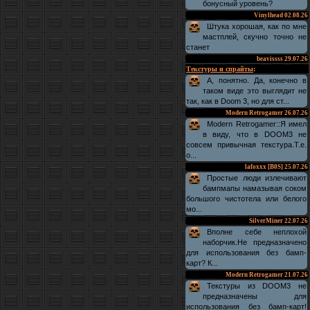
бонусный уровень?
Vinylhead
02.08.26
Штука хорошая, как по мне
мастплей, скучно точно не
станет
beavissss
29.07.26
Текстуры и спрайты
:
А, понятно. Да, конечно в
таком виде это выглядит не
так, как в Doom 3, но для ст...
Modern Retrogamer
26.07.26
Modern Retrogamer::Я имел
в виду, что в DOOM3 не
совсем привычная текстура.Т.е.
о...
lafoxxx [B0S]
25.07.26
Простые люди излечивают
бампмапы намазывая соком
большого чистотела или белого
мо...
SilverMiner
22.07.26
Вполне себе неплохой
наборчик.Не предназначено
для использования без бамп-
карт? К...
Modern Retrogamer
21.07.26
Текстуры из DOOM3 не
предназначены для
использования без бамп-карт!