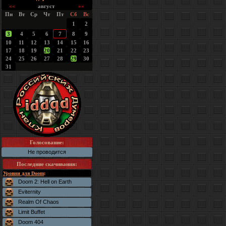
««
август
»»
Пн
Вт
Ср
Чт
Пт
Сб
Вс
1
2
3
4
5
6
7
8
9
10
11
12
13
14
15
16
17
18
19
20
21
22
23
24
25
26
27
28
29
30
31
Голосование:
Не проводится
Последние скачивания
:
Уровни для Doom
:
Doom 2: Hell on Earth
Eviternity
Realm Of Chaos
Limit Buffet
Doom 404