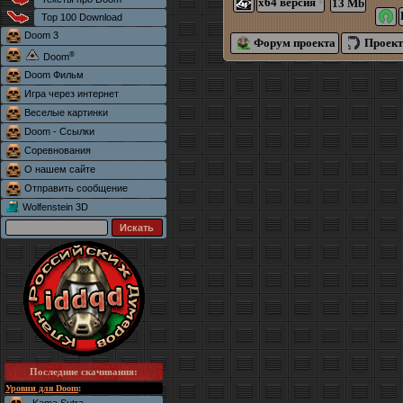
x64 версия
13 Mb
*
Top 100 Download
Doom 3
Форум проекта
Проект
®
Doom
Doom Фильм
Игра через интернет
Веселые картинки
Doom - Ссылки
Соревнования
О нашем сайте
Отправить сообщение
Wolfenstein 3D
Последние скачивания
:
Уровни для Doom
: