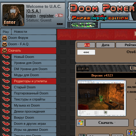
Welcome to U.A.C.
[
O.S.A.
]
login
/
register
Status: Guest
Новости
Doom Форум
Doom - F.A.Q.
А-я
Дата
Рейти
Скачать
Отоб
Новый Doom
Уровни для Doom
Ul
DM Уровни для Doom
22.07.26
Моды для Doom
Версия: r4323
Редакторы и утилиты
вклю
Старый Doom
слоп
Портированный Doom
Текстуры и спрайты
Музыка из Doom
Демки прохождения
Вокруг Doom
Скачать
*
Doom в других играх
Игры на движке Doom
Тексты про Doom