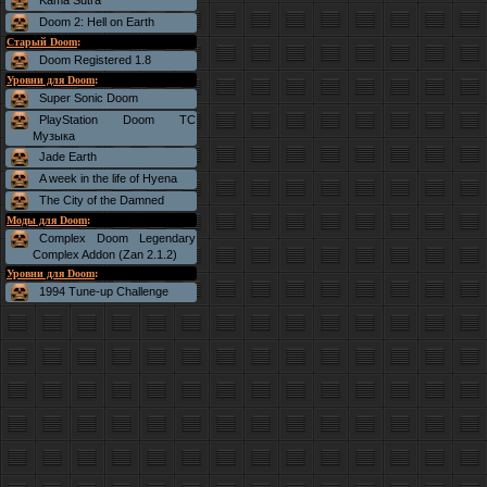
Kama Sutra
Doom 2: Hell on Earth
Старый Doom
:
Doom Registered 1.8
Уровни для Doom
:
Super Sonic Doom
PlayStation Doom TC
Музыка
Jade Earth
A week in the life of Hyena
The City of the Damned
Моды для Doom
:
Complex Doom Legendary
Complex Addon (Zan 2.1.2)
Уровни для Doom
:
1994 Tune-up Challenge