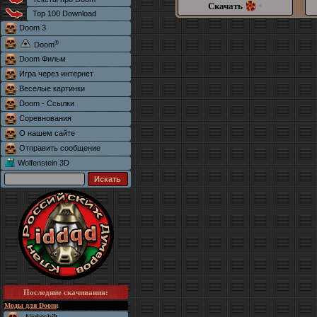
Скачать
*
Top 100 Download
Doom 3
®
Doom
Doom Фильм
Игра через интернет
Веселые картинки
Doom - Ссылки
Соревнования
О нашем сайте
Отправить сообщение
Wolfenstein 3D
Последние скачивания
:
Моды для Doom
: