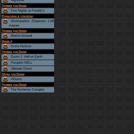
Nightshift
Уровни для Doom
:
Five Nights at Freddy's
Редакторы и утилиты
:
Doomseeker ZDaemon 1.08
плагин
Уровни для Doom
:
Marine Assault
Doom 3
:
Event Horizon
Уровни для Doom
:
Doom 2: Hell on Earth
Pumpkin HELL
Ultimate Doom
Моды для Doom
:
HDoom
Уровни для Doom
:
The Kerberos Complex