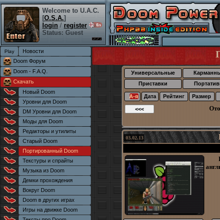
Welcome to U.A.C.
[
O.S.A.
]
login
/
register
Status: Guest
Новости
Doom Форум
Doom - F.A.Q.
Универсальные
Карманн
Скачать
Приставки
Портатив
Новый Doom
А-я
Дата
Рейтинг
Размер
Уровни для Doom
Ото
DM Уровни для Doom
Моды для Doom
Редакторы и утилиты
03.02.13
Старый Doom
Портированный Doom
Текстуры и спрайты
англ
Музыка из Doom
Демки прохождения
Вокруг Doom
Doom в других играх
Игры на движке Doom
Тексты про Doom