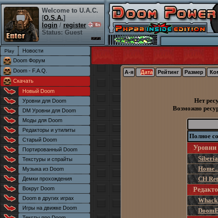
Welcome to U.A.C.
[
O.S.A.
]
login
/
register
Status: Guest
Новости
Doom Форум
Doom - F.A.Q.
А-я
Дата
Рейтинг
Размер
Ко
Скачать
Новый Doom
Нет рес
Уровни для Doom
Возможно ресур
DM Уровни для Doom
Моды для Doom
Редакторы и утилиты
Полное со
Старый Doom
Уровни
Портированный Doom
Siberia
Текстуры и спрайты
Home..
Музыка из Doom
CH Ret
Демки прохождения
Вокруг Doom
Редакт
Doom в других играх
Whack
Игры на движке Doom
DoomE
Тексты про Doom