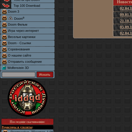
Новост
Top 100 Download
02.04.
Doom 3
09.01.
®
Doom
21.10.
Doom Фильм
05.09.
Игра через интернет
02.04.
Веселые картинки
Doom - Ссылки
Соревнования
О нашем сайте
Отправить сообщение
Wolfenstein 3D
Последние скачивания
:
Редакторы и утилиты
: