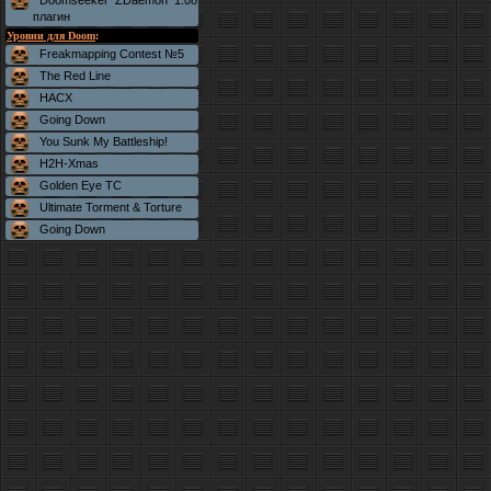
Doomseeker ZDaemon 1.08
плагин
Уровни для Doom
:
Freakmapping Contest №5
The Red Line
HACX
Going Down
You Sunk My Battleship!
H2H-Xmas
Golden Eye TC
Ultimate Torment & Torture
Going Down