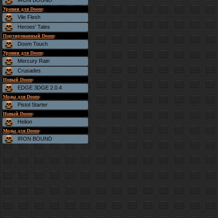
IRON BOUND
Уровни для Doom
:
Vile Flesh
Heroes' Tales
Портированный Doom
:
Doom Touch
Уровни для Doom
:
Mercury Rain
Crusades
Новый Doom
:
EDGE 3DGE 2.0.4
Моды для Doom
:
Pistol Starter
Новый Doom
:
Helion
Моды для Doom
:
IRON BOUND