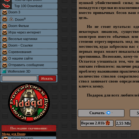
пушкой убийственной силы; н
Top 100 Download
попадутся стрелки из плазменно
Doom 3
вместо привычных бесов ваш п
цель.
®
Doom
Doom Фильм
Но не стоит пугаться: од
некоторых нюансов, существ
Игра через интернет
монстров вместо обычных или 
Веселые картинки
степени отрегулировать мод по
Doom - Ссылки
местности, куда забросила вас 
первых порах может показатьс
Соревнования
противника. Возможно, кому-то 
О нашем сайте
Остается утешиться тем, что п
Отправить сообщение
мягким геймплеем: наличие ряд
проблему выживания практически
Wolfenstein 3D
количество стволов сократилос
ствол занимает свою определен
ключ к замку.
Подарок для всех любителе
Скачать
5
*
Версия 2.01b
2,55 Mb
*
Последние скачивания
:
Моды для Doom
: