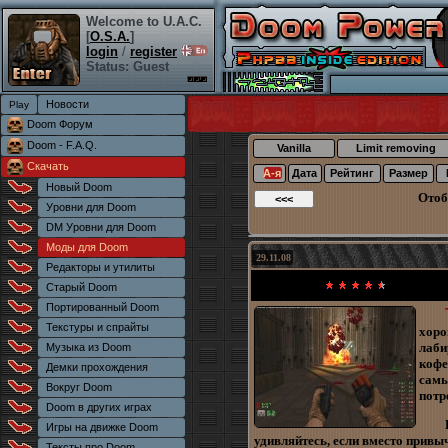
Welcome to U.A.C.
[
O.S.A.
]
login
/
register
Status: Guest
Новости
Doom Форум
Doom - F.A.Q.
Vanilla
Limit removing
Скачать
А-я
Дата
Рейтинг
Размер
Новый Doom
Отоб
Уровни для Doom
DM Уровни для Doom
Моды для Doom
29.11.08
Редакторы и утилиты
Старый Doom
Портированный Doom
Текстуры и спрайты
хор
лаби
Музыка из Doom
кофе
Демки прохождения
самы
Вокруг Doom
потр
Doom в других играх
Игры на движке Doom
удивляйтесь, если вместо прив
Тексты про Doom