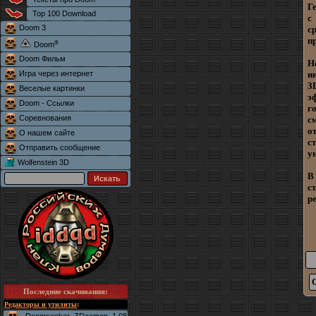
Г
Top 100 Download
с
Doom 3
с
п
®
Doom
Doom Фильм
Н
Игра через интернет
и
3
Веселые картинки
э
Doom - Ссылки
г
Соревнования
с
о
О нашем сайте
с
Отправить сообщение
у
Wolfenstein 3D
В
с
р
Последние скачивания
:
Редакторы и утилиты
: