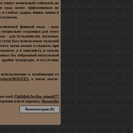
юс-минус ванильный геймплей, но
ся куда менее эффективным по
и слабые удары, пинки, пинки в
й атаками.
я ключевой фишкой мода - куда
 специально созданных для этого
уков - для большинства звуковых
 стен) был использован мужской
 этого звука можно услышать при
аковом, а в миксинге), и сильно
ёркивал бы избранный визуальный
 крайне чужеродно, и отсутствие
использование в комбинации со
ayback/ROGUES
, а также около-
ры wad:
Chilldish Arriba
,
pingu877
ецензия или её перевод:
Doomzilla
Комментарии (0)