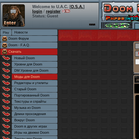
Welcome to U.A.C. [
O.S.A.
]
login
/
register
Status: Guest
Новости
Doom Форум
Doom - F.A.Q.
Скачать
Новый Doom
Уровни для Doom
DM Уровни для Doom
Моды для Doom
28
Редакторы и утилиты
Старый Doom
Портированный Doom
Текстуры и спрайты
Музыка из Doom
Демки прохождения
Вокруг Doom
Doom в других играх
Игры на движке Doom
Тексты про Doom