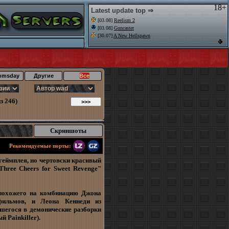
18+
Latest update top ⇒
[03.08]
Reelism 2
[03.08]
Guncaster
[30.07]
A New Hellspawn
omsday
Другие
Все
з 246)
Скриншоты
Рекомендуемые порты:
геймплея, но чертовски красивый
hree Cheers for Sweet Revenge"
 похожего на комбинацию Джона
фильмов, и Леона Кеннеди из
вшегося в демонические разборки
й Painkiller).