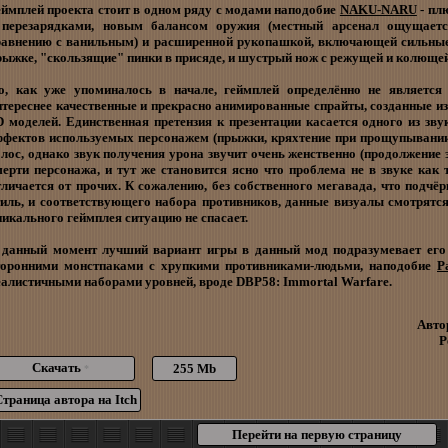
еймплей проекта стоит в одном ряду с модами наподобие
NAKU-NARU
- пл
 перезарядками, новым балансом оружия (местный арсенал ощущает
равнению с ванильным) и расширенной рукопашкой, включающей сильные 
рыжке, "скользящие" пинки в присяде, и шустрый нож с режущей и колюще
о, как уже упоминалось в начале, геймплей определённо не являетс
нтереснее качественные и прекрасно анимированные спрайты, созданные из
D моделей. Единственная претензия к презентации касается одного из зв
ффектов используемых персонажем (прыжки, кряхтение при прощупывании
олос, однако звук получения урона звучит очень женственно (продолжение
мерти персонажа, и тут же становится ясно что проблема не в звуке как т
тличается от прочих. К сожалению, без собственного мегавада, что подч
тиль, и соответствующего набора противников, данные визуалы смотрятся
никального геймплея ситуацию не спасает.
 данный момент лучший вариант игры в данный мод подразумевает его 
торонними монстпаками с хрупкими противниками-людьми, наподобие
P
еалистичными наборами уровней, вроде DBP58: Immortal Warfare.
Авто
Р
Скачать
255 Mb
*
Страница автора на Itch