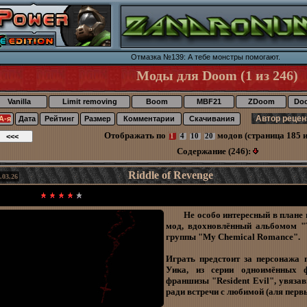
Отмазка №139: А тебе монстры помогают.
Моды для Doom (1 из 246)
Vanilla
Limit removing
Boom
MBF21
ZDoom
Do
А-я
Дата
Рейтинг
Размер
Комментарии
Скачивания
Отображать по
модов (страница 185 и
1
4
10
20
Содержание (246):
Riddle of Revenge
.03.26
Не особо интересный в плане 
мод, вдохновлённый альбомом "T
группы "My Chemical Romance".
Играть предстоит за персонажа
Уика, из серии одноимённых 
франшизы "Resident Evil", увяза
ради встречи с любимой (аля первы