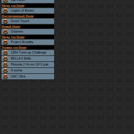
Vile Flesh
Моды для Doom
:
Legion of Bones
Портированный Doom
:
Doom Touch
Новый Doom
:
Odamex
Моды для Doom
:
Project Brutality
Уровни для Doom
:
1994 Tune-up Challenge
BELLA II Bella
Plutonia 2 Hi-res GFX pak
X-treme
UAC Ultra