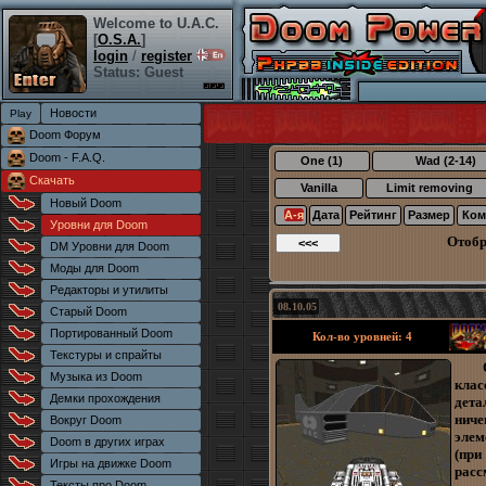
Welcome to U.A.C.
[
O.S.A.
]
login
/
register
Status: Guest
Новости
Doom Форум
Doom - F.A.Q.
One (1)
Wad (2-14)
Скачать
Vanilla
Limit removing
Новый Doom
А-я
Дата
Рейтинг
Размер
Ком
Уровни для Doom
Отоб
DM Уровни для Doom
Моды для Doom
Редакторы и утилиты
08.10.05
Старый Doom
Портированный Doom
Кол-во уровней: 4
Текстуры и спрайты
Музыка из Doom
клас
Демки прохождения
дета
ниче
Вокруг Doom
элем
Doom в других играх
(при
Игры на движке Doom
расс
Тексты про Doom