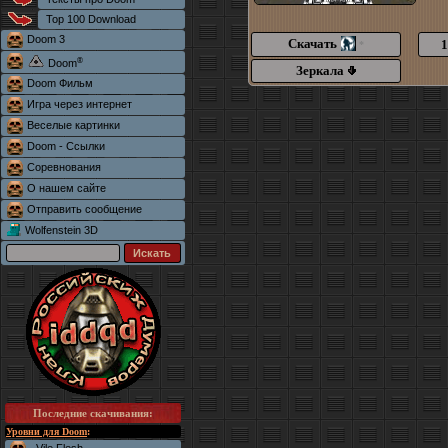
Top 100 Download
Doom 3
Скачать
1
*
®
Doom
Зеркала
Doom Фильм
Игра через интернет
Веселые картинки
Doom - Ссылки
Соревнования
О нашем сайте
Отправить сообщение
Wolfenstein 3D
Последние скачивания
:
Уровни для Doom
: