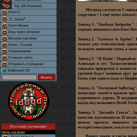
стан
Top 100 Download
Мегавад состоит из 5 эпизо
Doom 3
секретная + 1 ещё менее обязате
®
Doom
Эпизод 1. "Starbase Antipathy"
Doom Фильм
хорошо знакомого нам Knee-Deep
Игра через интернет
Веселые картинки
Эпизод 2. "Gateway to Jigoku".
только уже относительно ориги
Doom - Ссылки
мелькать японские слова, а зако
Соревнования
О нашем сайте
Эпизод 3. "Al Dante". Первый из
Алигьери и его "Божественной
Отправить сообщение
эпизодов приурочен к каким-то
Wolfenstein 3D
уровней будут копиями друг дру
Satan, ещё одного вада от Корфи
Эпизод 4. "Tormented Suffering
пышущих лавой и кровью прост
коричневого дерева. И неудивит
вадов под названием Death Torm
Эпизод 5. "Incendio Crucio". 
качестве вдохновителя. И поско
начало проекта никакого п
Последние скачивания
:
четырёхэпизодным, как и его пр
Моды для Doom
:
Вывод таков: я смело поре