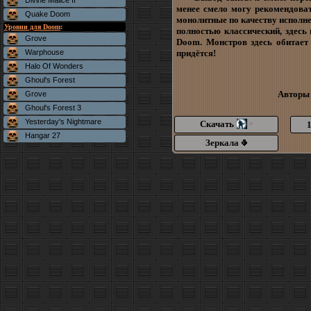
Divine Malice II
менее смело могу рекомендова
Quake Doom
монолитные по качеству исполне
Уровни для Doom
:
полностью классический, здесь
Grove
Doom. Монстров здесь обитает 
Warphouse
придётся!
Halo Of Wonders
Ghoul's Forest
Авторы
Grove
Ghoul's Forest 3
Yesterday's Nightmare
Скачать
*
Hangar 27
Зеркала