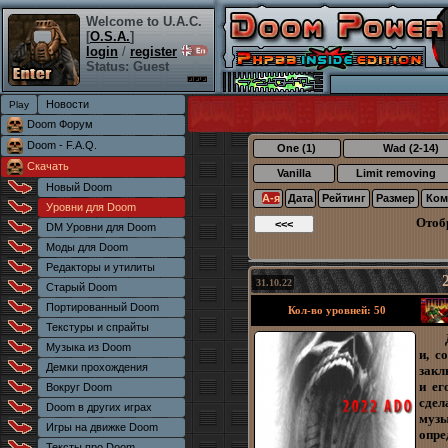
Welcome to U.A.C.
[
O.S.A.
]
login
/
register
Status: Guest
Новости
Doom Форум
Doom - F.A.Q.
One (1)
Wad (2-14)
Скачать
Vanilla
Limit removing
Новый Doom
А-я
Дата
Рейтинг
Размер
Ком
Уровни для Doom
Отоб
DM Уровни для Doom
Моды для Doom
Редакторы и утилиты
31.10.22
Старый Doom
Портированный Doom
Кол-во уровней: 50
Текстуры и спрайты
Музыка из Doom
и, с
Демки прохождения
закл
и ег
Вокруг Doom
сдел
Doom в других играх
музы
Игры на движке Doom
опре
Тексты про Doom