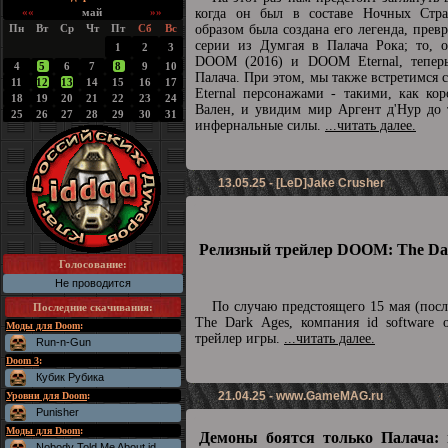
««
май
»»
когда он был в составе Ночных Стра
Пн
Вт
Ср
Чт
Пт
Сб
Вс
образом была создана его легенда, прев
серии из Думгая в Палача Рока; то, о
1
2
3
DOOM (2016) и DOOM Eternal, теперь
4
5
6
7
8
9
10
Палача. При этом, мы также встретимс
11
12
13
14
15
16
17
Eternal персонажами - такими, как ко
18
19
20
21
22
23
24
Вален, и увидим мир Аргент д'Нур до 
25
26
27
28
29
30
31
инфернальные силы.
...читать далее.
13.05.25 - [LeD]Jake Crusher
Релизный трейлер DOOM: The Dar
Голосование:
Не проводится
По случаю предстоящего 15 мая (пос
Последние скачивания
:
The Dark Ages, компания id software 
Моды для Doom
:
трейлер игры.
...читать далее.
Run-n-Gun
Doom 3
:
Кубик Рубика
21.04.25 -
www.GameMAG.ru
Уровни для Doom
:
Punisher
Моды для Doom
:
Демоны боятся только Палача: 
Nobody Told Me About id