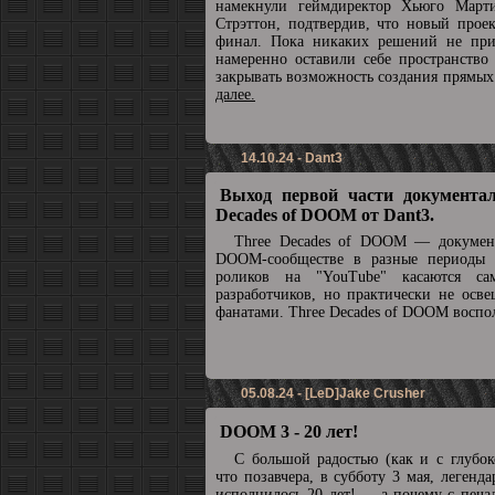
намекнули геймдиректор Хьюго Март
Стрэттон, подтвердив, что новый прое
финал. Пока никаких решений не при
намеренно оставили себе пространство
закрывать возможность создания прямы
далее.
14.10.24 - Dant3
Выход первой части документал
Decades of DOOM от Dant3.
Three Decades of DOOM — докумен
DOOM-сообществе в разные периоды 
роликов на "YouTube" касаются с
разработчиков, но практически не осв
фанатами. Three Decades of DOOM воспол
05.08.24 - [LeD]Jake Crusher
DOOM 3 - 20 лет!
С большой радостью (как и с глубок
что позавчера, в субботу 3 мая, леге
исполнилось 20 лет! ... а почему с печа