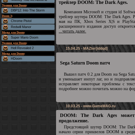
трейлер DOOM: The Dark Ages.
Уровни для Doom
:
DBP12: Into The Storm
Компания Microsoft и студия id Soft
Doom 3
:
трейлер шутера DOOM: The Dark Ages. Р
Chrome Pistol
мая на ПК, Xbox Series X|S и PlaySta
расширенного издания доступ откроетс
Redwill Manor
...читать далее.
Моды для Doom
:
Super Mario Doom
Уровни для Doom
:
Hell Revealed 2
15.04.25 - MAZter[iddqd]
Моды для Doom
:
HDoom
Sega Saturn Doom патч
Вышел патч 0.2 для Doom на Sega Sat
и уменьшает инпут лаг, но и подправля
исправляет некоторые проблемы с текс
подробнее можно почитать можно на ф
10.03.25 -
www.GameMAG.ru
DOOM: The Dark Ages может
продолжение.
Предстоящий шутер DOOM: The Dark
начало серии приквелов DOOM в средн