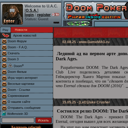
Welcome to U.A.C.
[
O.S.A.
]
login
/
register
Status: Guest
Новости
Архив новостей
Doom Форум
02.08.25 -
www.GameMAG.ru
Doom - F.A.Q.
Ледяной ад на первом арте доп
Скачать
Dark Ages.
Doom 3
®
Doom
Разработчики DOOM: The Dark Ages 
Doom Фильм
Club Live поделились деталями сю
Геймдиректор Хьюго Мартин показал 
Игра через интернет
контента и пообещал, что он "
сделает д
Веселые картинки
что Eternal сделала для DOOM (2016)
".
.
Doom - Ссылки
Соревнования
О нашем сайте
15.05.25 - [LeD]Jake Crusher
Отправить сообщение
Состоялся релиз DOOM: The Dark
Wolfenstein 3D
DOOM: The Dark Ages - приквел
Eternal, сегодня вышел для всех желающ
Календарь событий:
На этот раз нам предстоит заглянуть