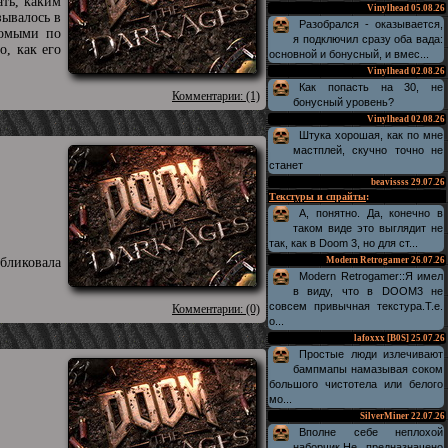
ать, каким
Vinylhead
05.08.26
зывалось в
Разобрался - оказывается,
комыми по
я подключил сразу оба вада:
, как его
основной и бонусный, и вмес...
Vinylhead
02.08.26
Как попасть на 30, не
Комментарии: (1)
бонусный уровень?
Vinylhead
02.08.26
Штука хорошая, как по мне
мастплей, скучно точно не
станет
beavissss
29.07.26
Текстуры и спрайты
:
А, понятно. Да, конечно в
таком виде это выглядит не
так, как в Doom 3, но для ст...
бликовала
Modern Retrogamer
26.07.26
Modern Retrogamer::Я имел
в виду, что в DOOM3 не
совсем привычная текстура.Т.е.
Комментарии: (0)
о...
lafoxxx [B0S]
25.07.26
Простые люди излечивают
бампмапы намазывая соком
большого чистотела или белого
мо...
SilverMiner
22.07.26
Вполне себе неплохой
наборчик.Не предназначено