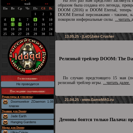
На этот раз нам предстоит заглянуть
««
май
»»
образом была создана его легенда, превр
Пн
Вт
Ср
Чт
Пт
Сб
Вс
DOOM (2016) и DOOM Eternal, теперь п
1
2
3
DOOM Eternal персонажами - такими, ка
покорили инфернальные силы.
...читать 
4
5
6
7
8
9
10
11
12
13
14
15
16
17
18
19
20
21
22
23
24
25
26
27
28
29
30
31
13.05.25 - [LeD]Jake Crusher
Релизный трейлер DOOM: The Dar
По случаю предстоящего 15 мая (по
Голосование:
релизный трейлер игры.
...читать далее.
Не проводится
Последние скачивания
:
Редакторы и утилиты
:
21.04.25 -
www.GameMAG.ru
Doomseeker ZDaemon 1.08
плагин
Уровни для Doom
:
Jade Earth
Демоны боятся только Палача: п
Hanging Gardens
Моды для Doom
:
Ultra-Crispy