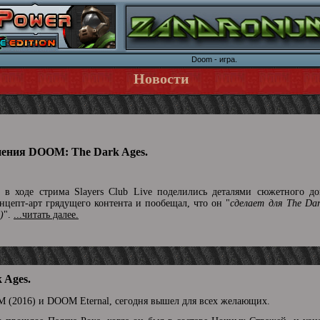
Doom - игpа.
Новости
нения DOOM: The Dark Ages.
в ходе стрима Slayers Club Live поделились деталями сюжетного до
цепт-арт грядущего контента и пообещал, что он "
сделает для The Da
)
".
...читать далее.
 Ages.
 (2016) и DOOM Eternal, сегодня вышел для всех желающих.