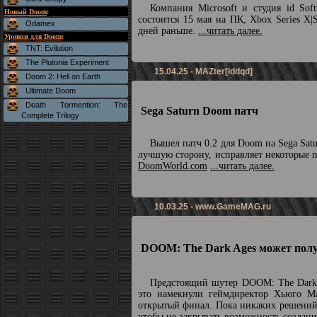
Компания Microsoft и студия id So
Новый Doom
:
состоится 15 мая на ПК, Xbox Series X|
Odamex
дней раньше.
...читать далее.
Уровни для Doom
:
TNT: Evilution
The Plutonia Experiment
15.04.25 - MAZter[iddqd]
Doom 2: Hell on Earth
Ultimate Doom
Death Tormention: The
Sega Saturn Doom патч
Complete Trilogy
Вышел патч 0.2 для Doom на Sega Sat
лучшую сторону, исправляет некоторые 
DoomWorld.com
...читать далее.
10.03.25 -
www.GameMAG.ru
DOOM: The Dark Ages может полу
Предстоящий шутер DOOM: The Dark 
это намекнули геймдиректор Хьюго М
открытый финал. Пока никаких решений 
чтобы не закрывать возможность созда