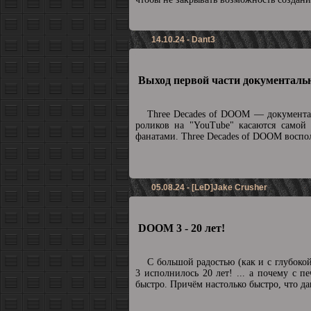
14.10.24 - Dant3
Выход первой части документальн
Three Decades of DOOM — документа
роликов на "YouTube" касаются самой
фанатами. Three Decades of DOOM воспол
05.08.24 - [LeD]Jake Crusher
DOOM 3 - 20 лет!
С большой радостью (как и с глубоко
3 исполнилось 20 лет! ... а почему с п
быстро. Причём настолько быстро, что да