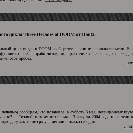
ого цикла Three Decades of DOOM от Dant3.
льный цикл видео о DOOM-сообществе в разные периоды времени. Бо
 франшизы и её разработчиков, но практически не освещают вклад, 
няет этот пробел.
...чи
й печалью) сообщаем, что позавчера, в субботу 3 мая, легендарному ш
ечалью? ... *вздох* потому что время с 3 августа 2004 года пролетело 
нную дату как-то не сразу заметили - только сегодня.
...чи