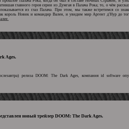
 в прошлое Палача Рока, когда он был в составе Ночных Стражей, и узн
атившая главного героя серии из Думгая в Палача Рока; то, о чём расска
оказывается из глаз Палача. При этом, мы также встретимся со зна
к король Новик и командир Вален, и увидим мир Аргент д'Нур до того
далее.
k Ages.
слезавтра) релиза DOOM: The Dark Ages, компания id software опу
редставлен новый трейлер DOOM: The Dark Ages.