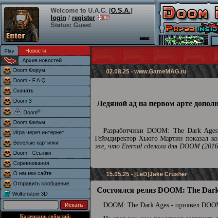
Welcome to U.A.C. [
O.S.A.
]
login
/
register
Status: Guest
Новости
Архив новостей
Doom Форум
02.08.25 -
www.GameMAG.ru
Doom - F.A.Q.
Скачать
Doom 3
Ледяной ад на первом арте допол
®
Doom
Doom Фильм
Разработчики DOOM: The Dark Ages 
Игра через интернет
Геймдиректор Хьюго Мартин показал кон
Веселые картинки
же, что Eternal сделала для DOOM (2016
Doom - Ссылки
Соревнования
О нашем сайте
15.05.25 - [LeD]Jake Crusher
Отправить сообщение
Состоялся релиз DOOM: The Dark
Wolfenstein 3D
DOOM: The Dark Ages - приквел DOOM
Календарь событий: