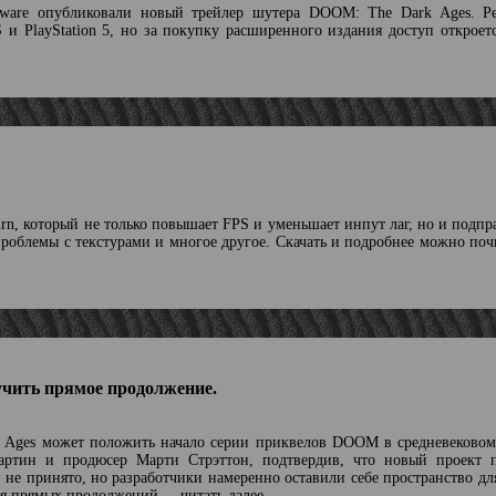
ftware опубликовали новый трейлер шутера DOOM: The Dark Ages. Р
S и PlayStation 5, но за покупку расширенного издания доступ откроет
urn, который не только повышает FPS и уменьшает инпут лаг, но и подпр
проблемы с текстурами и многое другое. Скачать и подробнее можно по
чить прямое продолжение.
Ages может положить начало серии приквелов DOOM в средневековом
артин и продюсер Марти Стрэттон, подтвердив, что новый проект 
не принято, но разработчики намеренно оставили себе пространство дл
ния прямых продолжений.
...читать далее.