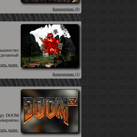
Комментарии: (0)
льшинство
сделанный
тать далее.
Комментарии: (1)
утеру DOOM
невероятно
тать далее.