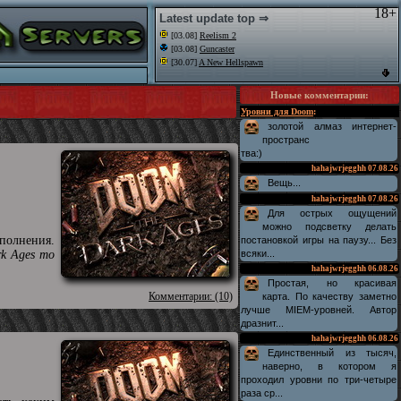
18+
Latest update top ⇒
[03.08]
Reelism 2
[03.08]
Guncaster
[30.07]
A New Hellspawn
Новые комментарии
:
Уровни для Doom
:
золотой алмаз интернет-
пространс
тва:)
hahajwrjegghh
07.08.26
Вещь...
hahajwrjegghh
07.08.26
Для острых ощущений
можно подсветку делать
полнения.
постановкой игры на паузу... Без
rk Ages то
всяки...
hahajwrjegghh
06.08.26
Простая, но красивая
Комментарии: (10)
карта. По качеству заметно
лучше MIEM-уровней. Автор
дразнит...
hahajwrjegghh
06.08.26
Единственный из тысяч,
наверно, в котором я
проходил уровни по три-четыре
раза ср...