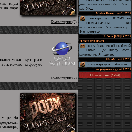
елиз игры
для использования без бамп-
ся на пару
карт? К...
Modern Retrogamer
21.07.26
Текстуры из DOOM3 не
Комментарии: (0)
предназначены для
использования без бамп-карт!
Это просто ал...
lafoxxx [B0S]
19.07.26
Уровни для Doom
:
хочу больших яблок белый
налив. Щас поеду жрать
кринжовник. Я надеюсь
авляет механику игры в
SilverMiner
18.07.26
читать можно на форуме
хочу штрудель с яблоком
newgungunnaseugene
15.07.26
Показать все (9763)
Комментарии: (2)
 мире. На
предложит
я маневра,