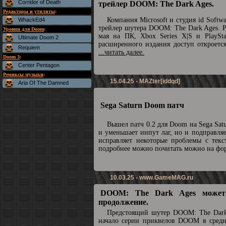
Corridor of Death
трейлер DOOM: The Dark Ages.
Редакторы и утилиты
:
Компания Microsoft и студия id Soft
WhackEd4
трейлер шутера DOOM: The Dark Ages. Р
Уровни для Doom
:
мая на ПК, Xbox Series X|S и PlaySta
Ultimate Doom 2
расширенного издания доступ откроетс
Requiem
...читать далее.
Doom 3
:
Center Pentagon
Ремиксы музыки
:
15.04.25 - MAZter[iddqd]
Aria Of The Damned
Sega Saturn Doom патч
Вышел патч 0.2 для Doom на Sega Sat
и уменьшает инпут лаг, но и подправля
исправляет некоторые проблемы с текс
подробнее можно почитать можно на ф
10.03.25 -
www.GameMAG.ru
DOOM: The Dark Ages может
продолжение.
Предстоящий шутер DOOM: The Dark
начало серии приквелов DOOM в средн