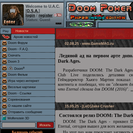
Welcome to U.A.C.
[
O.S.A.
]
login
/
register
Status: Guest
Новости
Архив новостей
Doom Форум
02.08.25 -
www.GameMAG.ru
Doom - F.A.Q.
Ледяной ад на первом арте доп
Скачать
Dark Ages.
Doom 3
®
Doom
Разработчики DOOM: The Dark Ages 
Doom Фильм
Club Live поделились деталями сю
Геймдиректор Хьюго Мартин показал 
Игра через интернет
контента и пообещал, что он "
сделает д
Веселые картинки
что Eternal сделала для DOOM (2016)
".
.
Doom - Ссылки
Соревнования
О нашем сайте
15.05.25 - [LeD]Jake Crusher
Отправить сообщение
Состоялся релиз DOOM: The Dark
Wolfenstein 3D
DOOM: The Dark Ages - приквел
Eternal, сегодня вышел для всех желающ
Календарь событий:
На этот раз нам предстоит заглянуть