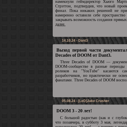
намекнули геймдиректор Хьюго Март
Стрэттон, подтвердив, что новый прое
финал. Пока никаких решений не при
намеренно оставили себе пространство
закрывать возможность создания прямы
далее.
14.10.24 - Dant3
Выход первой части документал
Decades of DOOM от Dant3.
Three Decades of DOOM — докумен
DOOM-сообществе в разные периоды 
роликов на "YouTube" касаются с
разработчиков, но практически не осв
фанатами. Three Decades of DOOM воспол
05.08.24 - [LeD]Jake Crusher
DOOM 3 - 20 лет!
С большой радостью (как и с глубок
что позавчера, в субботу 3 мая, леге
исполнилось 20 лет! ... а почему с печа