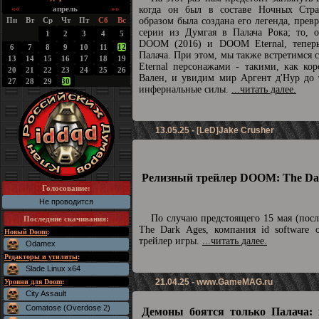
««
апрель
»»
когда он был в составе Ночных Стра
Пн
Вт
Ср
Чт
Пт
Сб
Вс
образом была создана его легенда, прев
серии из Думгая в Палача Рока; то, о
1
2
3
4
5
DOOM (2016) и DOOM Eternal, теперь
6
7
8
9
10
11
12
Палача. При этом, мы также встретимс
13
14
15
16
17
18
19
Eternal персонажами - такими, как ко
20
21
22
23
24
25
26
Вален, и увидим мир Аргент д'Нур до 
27
28
29
30
инфернальные силы.
...читать далее.
13.05.25 - [LeD]Jake Crusher
Релизный трейлер DOOM: The Dar
Голосование:
Не проводится
По случаю предстоящего 15 мая (пос
Последние скачивания
:
The Dark Ages, компания id software 
Новый Doom
:
трейлер игры.
...читать далее.
Odamex
Редакторы и утилиты
:
Slade Linux x64
21.04.25 -
www.GameMAG.ru
Уровни для Doom
:
City Assault
Comatose (Overdose 2)
Демоны боятся только Палача: 