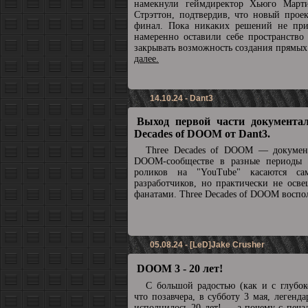
намекнули геймдиректор Хьюго Март
Стрэттон, подтвердив, что новый прое
финал. Пока никаких решений не при
намеренно оставили себе пространство
закрывать возможность создания прямы
далее.
14.10.24 - Dant3
Выход первой части документал
Decades of DOOM от Dant3.
Three Decades of DOOM — докумен
DOOM-сообществе в разные периоды 
роликов на "YouTube" касаются с
разработчиков, но практически не осв
фанатами. Three Decades of DOOM воспол
05.08.24 - [LeD]Jake Crusher
DOOM 3 - 20 лет!
С большой радостью (как и с глубок
что позавчера, в субботу 3 мая, леге
исполнилось 20 лет! ... а почему с печа