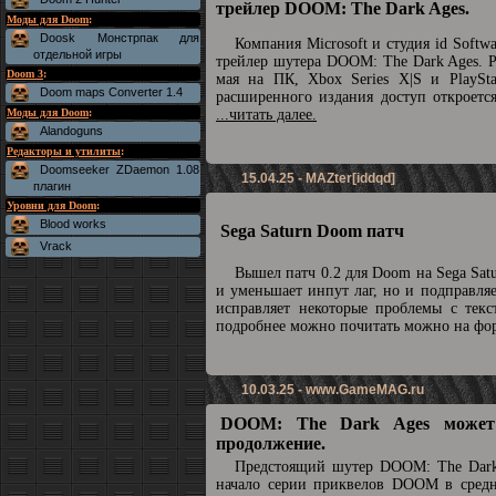
трейлер DOOM: The Dark Ages.
Моды для Doom
:
Doosk Монстрпак для
Компания Microsoft и студия id Soft
отдельной игры
трейлер шутера DOOM: The Dark Ages. Р
Doom 3
:
мая на ПК, Xbox Series X|S и PlaySta
Doom maps Converter 1.4
расширенного издания доступ откроетс
Моды для Doom
:
...читать далее.
Alandoguns
Редакторы и утилиты
:
Doomseeker ZDaemon 1.08
15.04.25 - MAZter[iddqd]
плагин
Уровни для Doom
:
Blood works
Sega Saturn Doom патч
Vrack
Вышел патч 0.2 для Doom на Sega Sat
и уменьшает инпут лаг, но и подправля
исправляет некоторые проблемы с текс
подробнее можно почитать можно на ф
10.03.25 -
www.GameMAG.ru
DOOM: The Dark Ages может
продолжение.
Предстоящий шутер DOOM: The Dark
начало серии приквелов DOOM в средн