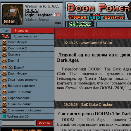
Welcome to U.A.C.
[
O.S.A.
]
login
/
register
Status: Guest
Новости
Архив новостей
Doom Форум
02.08.25 -
www.GameMAG.ru
Doom - F.A.Q.
Ледяной ад на первом арте доп
Скачать
Dark Ages.
Doom 3
®
Doom
Разработчики DOOM: The Dark Ages 
Doom Фильм
Club Live поделились деталями сю
Геймдиректор Хьюго Мартин показал 
Игра через интернет
контента и пообещал, что он "
сделает д
Веселые картинки
что Eternal сделала для DOOM (2016)
".
.
Doom - Ссылки
Соревнования
О нашем сайте
15.05.25 - [LeD]Jake Crusher
Отправить сообщение
Состоялся релиз DOOM: The Dark
Wolfenstein 3D
DOOM: The Dark Ages - приквел
Eternal, сегодня вышел для всех желающ
Календарь событий:
На этот раз нам предстоит заглянуть