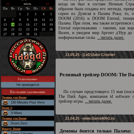
««
июль
»»
когда он был в составе Ночных Стра
Пн
Вт
Ср
Чт
Пт
Сб
Вс
образом была создана его легенда, прев
серии из Думгая в Палача Рока; то, о
1
2
3
4
5
DOOM (2016) и DOOM Eternal, теперь
6
7
8
9
10
11
12
Палача. При этом, мы также встретимс
13
14
15
16
17
18
19
Eternal персонажами - такими, как ко
20
21
22
23
24
25
26
Вален, и увидим мир Аргент д'Нур до 
27
28
29
30
31
инфернальные силы.
...читать далее.
13.05.25 - [LeD]Jake Crusher
Релизный трейлер DOOM: The Dar
Голосование:
Не проводится
По случаю предстоящего 15 мая (пос
Последние скачивания
:
The Dark Ages, компания id software 
Уровни для Doom
:
трейлер игры.
...читать далее.
180 Minutes Pour Vivre
Doom 3
:
X-Mass
21.04.25 -
www.GameMAG.ru
Уровни для Doom
:
Doom Zero
Вокруг Doom
:
Демоны боятся только Палача: 
Doom 2 Hunter