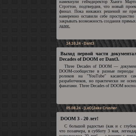
намекнули геймдиректор Хьюго Март
Стрэттон, подтвердив, что новый прое
финал. Пока никаких решений не при
намеренно оставили себе пространство
закрывать возможность создания прямы
далее.
14.10.24 - Dant3
Выход первой части документал
Decades of DOOM от Dant3.
Three Decades of DOOM — докумен
DOOM-сообществе в разные периоды 
роликов на "YouTube" касаются с
разработчиков, но практически не осв
фанатами. Three Decades of DOOM воспол
05.08.24 - [LeD]Jake Crusher
DOOM 3 - 20 лет!
С большой радостью (как и с глубок
что позавчера, в субботу 3 мая, леге
исполнилось 20 лет! ... а почему с печа