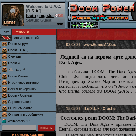
Welcome to U.A.C.
[
O.S.A.
]
login
/
register
Status: Guest
Новости
Архив новостей
Doom Форум
02.08.25 -
www.GameMAG.ru
Doom - F.A.Q.
Ледяной ад на первом арте доп
Скачать
Dark Ages.
Doom 3
®
Doom
Разработчики DOOM: The Dark Ages 
Doom Фильм
Club Live поделились деталями сю
Геймдиректор Хьюго Мартин показал 
Игра через интернет
контента и пообещал, что он "
сделает д
Веселые картинки
что Eternal сделала для DOOM (2016)
".
.
Doom - Ссылки
Соревнования
О нашем сайте
15.05.25 - [LeD]Jake Crusher
Отправить сообщение
Состоялся релиз DOOM: The Dark
Wolfenstein 3D
DOOM: The Dark Ages - приквел
Eternal, сегодня вышел для всех желающ
Календарь событий:
На этот раз нам предстоит заглянуть