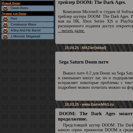
трейлер DOOM: The Dark Ages.
Новый Doom
:
Doom Retro
Компания Microsoft и студия id Soft
Уровни для Doom
:
трейлер шутера DOOM: The Dark Ages. Р
Hurt
мая на ПК, Xbox Series X|S и PlaySta
Continuous Wave
расширенного издания доступ откроетс
A Boy And His Barrel
...читать далее.
1 Monster Megawad
15.04.25 - MAZter[iddqd]
Sega Saturn Doom патч
Вышел патч 0.2 для Doom на Sega Sat
и уменьшает инпут лаг, но и подправля
исправляет некоторые проблемы с текс
подробнее можно почитать можно на ф
10.03.25 -
www.GameMAG.ru
DOOM: The Dark Ages может
продолжение.
Предстоящий шутер DOOM: The Dark
начало серии приквелов DOOM в средн