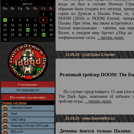
««
август
»»
когда он был в составе Ночных Стра
Пн
Вт
Ср
Чт
Пт
Сб
Вс
образом была создана его легенда, прев
серии из Думгая в Палача Рока; то, о
1
2
DOOM (2016) и DOOM Eternal, теперь
3
4
5
6
7
8
9
Палача. При этом, мы также встретимс
10
11
12
13
14
15
16
Eternal персонажами - такими, как ко
17
18
19
20
21
22
23
Вален, и увидим мир Аргент д'Нур до 
24
25
26
27
28
29
30
инфернальные силы.
...читать далее.
31
13.05.25 - [LeD]Jake Crusher
Релизный трейлер DOOM: The Dar
Голосование:
Не проводится
По случаю предстоящего 15 мая (пос
The Dark Ages, компания id software 
Последние скачивания
:
трейлер игры.
...читать далее.
Уровни для Doom
:
Ultimate Doom
Hurt
21.04.25 -
www.GameMAG.ru
UAC Ultra
Plutonia 2 Hi-res GFX pak
Демоны боятся только Палача: 
BELLA II