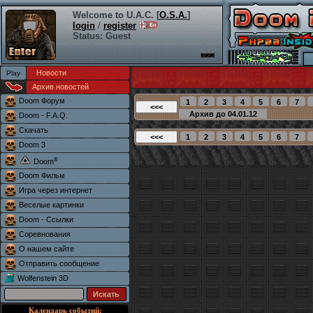
Welcome to U.A.C. [
O.S.A.
]
login
/
register
Status: Guest
Новости
Архив новостей
Doom Форум
Doom - F.A.Q.
Скачать
Doom 3
®
Doom
Doom Фильм
Игра через интернет
Веселые картинки
Doom - Ссылки
Соревнования
О нашем сайте
Отправить сообщение
Wolfenstein 3D
Календарь событий: