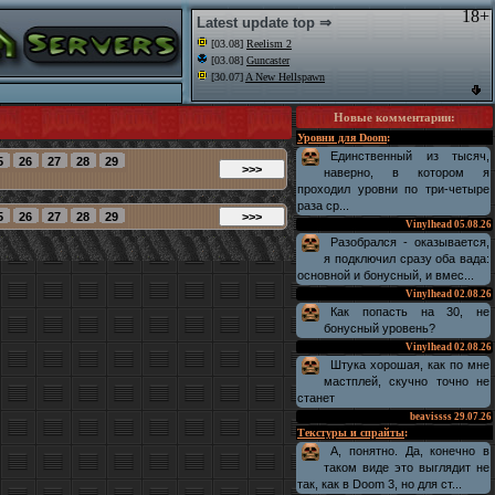
18+
Latest update top ⇒
[03.08]
Reelism 2
[03.08]
Guncaster
[30.07]
A New Hellspawn
Новые комментарии
:
Уровни для Doom
:
Единственный из тысяч,
наверно, в котором я
проходил уровни по три-четыре
раза ср...
Vinylhead
05.08.26
Разобрался - оказывается,
я подключил сразу оба вада:
основной и бонусный, и вмес...
Vinylhead
02.08.26
Как попасть на 30, не
бонусный уровень?
Vinylhead
02.08.26
Штука хорошая, как по мне
мастплей, скучно точно не
станет
beavissss
29.07.26
Текстуры и спрайты
:
А, понятно. Да, конечно в
таком виде это выглядит не
так, как в Doom 3, но для ст...