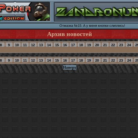
Отмазка №15: А y меня кнопки слиплись!
Архив новостей
Наверх