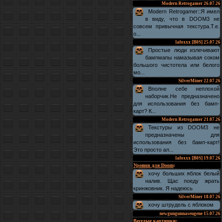
Modern Retrogamer
26.07.26
Modern Retrogamer::Я имел
в виду, что в DOOM3 не
совсем привычная текстура.Т.е.
о...
lafoxxx [B0S]
25.07.26
Простые люди излечивают
бампмапы намазывая соком
большого чистотела или белого
мо...
SilverMiner
22.07.26
Вполне себе неплохой
наборчик.Не предназначено
для использования без бамп-
карт? К...
Modern Retrogamer
21.07.26
Текстуры из DOOM3 не
предназначены для
использования без бамп-карт!
Это просто ал...
lafoxxx [B0S]
19.07.26
Уровни для Doom
:
хочу больших яблок белый
налив. Щас поеду жрать
кринжовник. Я надеюсь
SilverMiner
18.07.26
хочу штрудель с яблоком
newgungunnaseugene
15.07.26
Веселые картинки
: