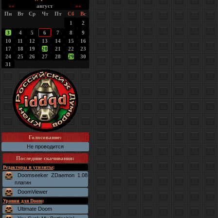
««
август
»»
Пн
Вт
Ср
Чт
Пт
Сб
Вс
1
2
3
4
5
6
7
8
9
10
11
12
13
14
15
16
17
18
19
20
21
22
23
24
25
26
27
28
29
30
31
Голосование:
Не проводится
Последние скачивания
:
Редакторы и утилиты
:
Doomseeker ZDaemon 1.08
плагин
DoomViewer
Уровни для Doom
:
Ultimate Doom