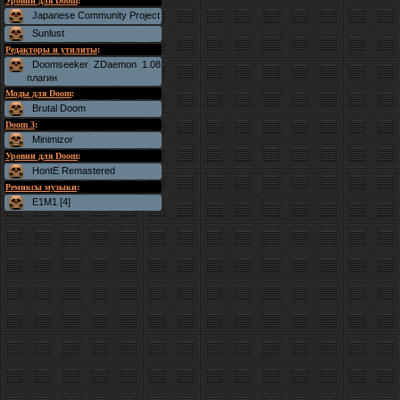
Уровни для Doom
:
Japanese Community Project
Sunlust
Редакторы и утилиты
:
Doomseeker ZDaemon 1.08
плагин
Моды для Doom
:
Brutal Doom
Doom 3
:
Minimizor
Уровни для Doom
:
HontE Remastered
Ремиксы музыки
:
E1M1 [4]