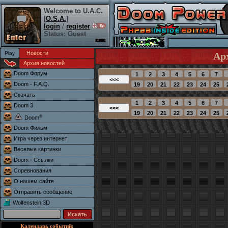
Welcome to U.A.C.
[
O.S.A.
]
login
/
register
Status: Guest
Новости
Ар
Архив новостей
Doom Форум
Doom - F.A.Q.
Скачать
Doom 3
®
Doom
Doom Фильм
Игра через интернет
Веселые картинки
Doom - Ссылки
Соревнования
О нашем сайте
Отправить сообщение
Wolfenstein 3D
Календарь событий: