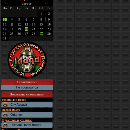
««
август
»»
Пн
Вт
Ср
Чт
Пт
Сб
Вс
1
2
3
4
5
6
7
8
9
10
11
12
13
14
15
16
17
18
19
20
21
22
23
24
25
26
27
28
29
30
31
Голосование:
Не проводится
Последние скачивания
:
Уровни для Doom
:
City Assault
Новый Doom
:
Odamex
Редакторы и утилиты
:
Ultimate Doom Builder