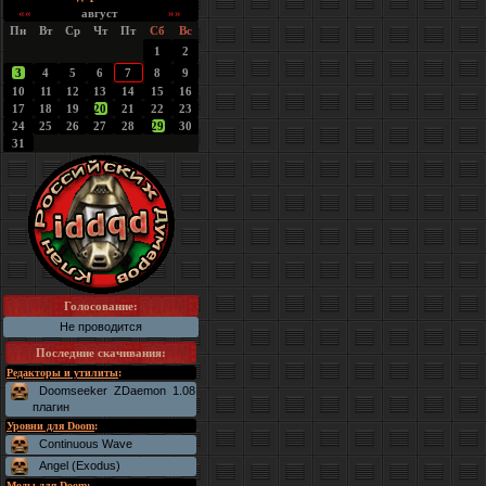
««
август
»»
Пн
Вт
Ср
Чт
Пт
Сб
Вс
1
2
3
4
5
6
7
8
9
10
11
12
13
14
15
16
17
18
19
20
21
22
23
24
25
26
27
28
29
30
31
Голосование:
Не проводится
Последние скачивания
:
Редакторы и утилиты
:
Doomseeker ZDaemon 1.08
плагин
Уровни для Doom
:
Continuous Wave
Angel (Exodus)
Моды для Doom
: