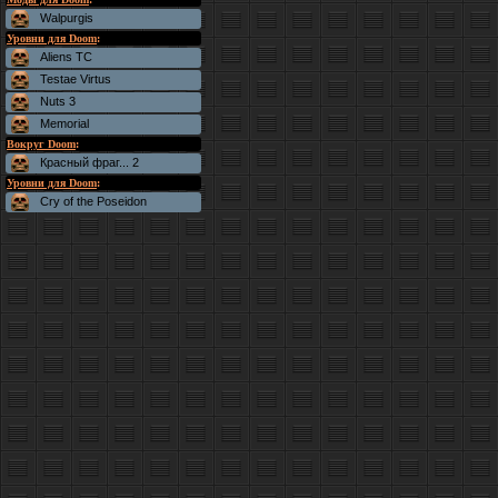
Walpurgis
Уровни для Doom
:
Aliens TC
Testae Virtus
Nuts 3
Memorial
Вокруг Doom
:
Красный фраг... 2
Уровни для Doom
:
Cry of the Poseidon