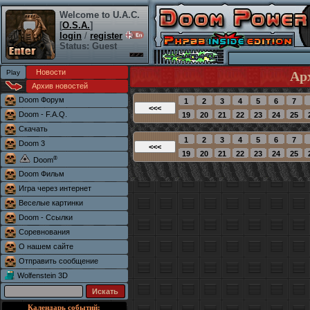
Welcome to U.A.C.
[
O.S.A.
]
login
/
register
Status: Guest
Новости
Ар
Архив новостей
Doom Форум
Doom - F.A.Q.
Скачать
Doom 3
®
Doom
Doom Фильм
Игра через интернет
Веселые картинки
Doom - Ссылки
Соревнования
О нашем сайте
Отправить сообщение
Wolfenstein 3D
Календарь событий: