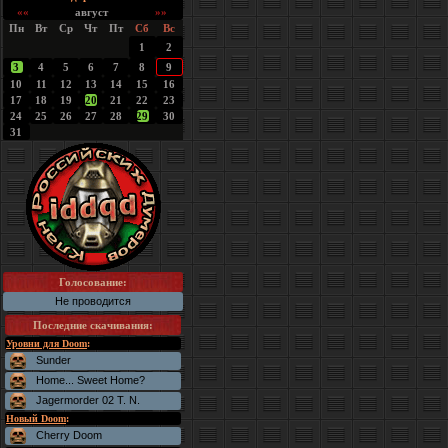
««
август
»»
Пн
Вт
Ср
Чт
Пт
Сб
Вс
1
2
3
4
5
6
7
8
9
10
11
12
13
14
15
16
17
18
19
20
21
22
23
24
25
26
27
28
29
30
31
Голосование:
Не проводится
Последние скачивания
:
Уровни для Doom
:
Sunder
Home... Sweet Home?
Jagermorder 02 T. N.
Новый Doom
:
Cherry Doom