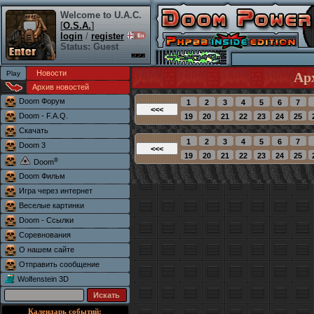
Welcome to U.A.C.
[
O.S.A.
]
login
/
register
Status: Guest
Новости
Ар
Архив новостей
Doom Форум
Doom - F.A.Q.
Скачать
Doom 3
®
Doom
Doom Фильм
Игра через интернет
Веселые картинки
Doom - Ссылки
Соревнования
О нашем сайте
Отправить сообщение
Wolfenstein 3D
Календарь событий: