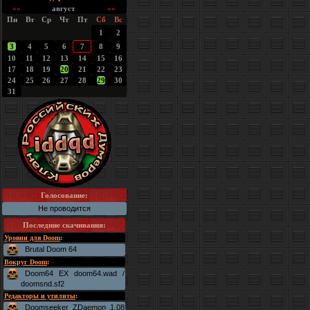
««
август
»»
Пн
Вт
Ср
Чт
Пт
Сб
Вс
1
2
3
4
5
6
7
8
9
10
11
12
13
14
15
16
17
18
19
20
21
22
23
24
25
26
27
28
29
30
31
Голосование:
Не проводится
Последние скачивания
:
Уровни для Doom
:
Brutal Doom 64
Вокруг Doom
:
Doom64 EX doom64.wad /
doomsnd.sf2
Редакторы и утилиты
:
Doomseeker ZDaemon 1.08