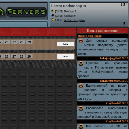
18+
Latest update top ⇒
[03.08]
Reelism 2
[03.08]
Guncaster
[30.07]
A New Hellspawn
Новые комментарии
:
Уровни для Doom
:
Для острых ощущений
можно подсветку делать
постановкой игры на паузу... Без
всяки...
hahajwrjegghh
06.08.26
Простая, но красивая
карта. По качеству заметно
лучше MIEM-уровней. Автор
дразнит...
hahajwrjegghh
06.08.26
Единственный из тысяч,
наверно, в котором я
проходил уровни по три-четыре
раза ср...
Vinylhead
05.08.26
Разобрался - оказывается,
я подключил сразу оба вада:
основной и бонусный, и вмес...
Vinylhead
02.08.26
Как попасть на 30, не