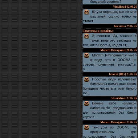
бонусный уровень?
Vinylhead
02.08.26
Штука хорошая, как по мне
мастплей, скучно точно не
станет
beavissss
29.07.26
Текстуры и спрайты
:
А, понятно. Да, конечно в
таком виде это выглядит не
так, как в Doom 3, но для ст...
Modern Retrogamer
26.07.26
Modern Retrogamer::Я имел
в виду, что в DOOM3 не
совсем привычная текстура.Т.е.
о...
lafoxxx [B0S]
25.07.26
Простые люди излечивают
бампмапы намазывая соком
большого чистотела или белого
мо...
SilverMiner
22.07.26
Вполне себе неплохой
наборчик.Не предназначено
для использования без бамп-
карт? К...
Modern Retrogamer
21.07.26
Текстуры из DOOM3 не
предназначены для
использования без бамп-карт!