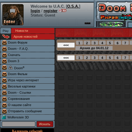
Welcome to U.A.C. [
O.S.A.
]
login
/
register
Status: Guest
Новости
Архив новостей
Doom Форум
Doom - F.A.Q.
Скачать
Doom 3
®
Doom
Doom Фильм
Игра через интернет
Веселые картинки
Doom - Ссылки
Соревнования
О нашем сайте
Отправить сообщение
Wolfenstein 3D
Календарь событий: