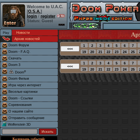
Welcome to U.A.C.
[
O.S.A.
]
login
/
register
Status: Guest
Новости
Ар
Архив новостей
Doom Форум
Doom - F.A.Q.
Скачать
Doom 3
®
Doom
Doom Фильм
Игра через интернет
Веселые картинки
Doom - Ссылки
Соревнования
О нашем сайте
Отправить сообщение
Wolfenstein 3D
Календарь событий: