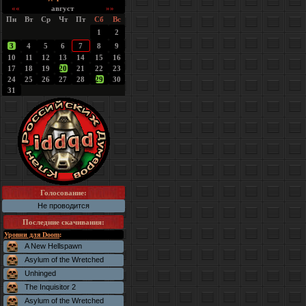
««
август
»»
Пн
Вт
Ср
Чт
Пт
Сб
Вс
1
2
3
4
5
6
7
8
9
10
11
12
13
14
15
16
17
18
19
20
21
22
23
24
25
26
27
28
29
30
31
Голосование:
Не проводится
Последние скачивания
:
Уровни для Doom
:
A New Hellspawn
Asylum of the Wretched
Unhinged
The Inquisitor 2
Asylum of the Wretched