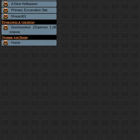
A New Hellspawn
Primary Excavation Site
Rrward01
Редакторы и утилиты
:
Doomseeker ZDaemon 1.08
плагин
Уровни для Doom
:
Haste